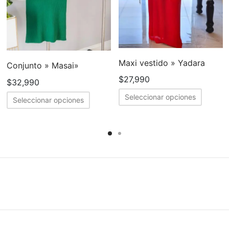
Maxi vestido » Yadara
Conjunto » Masai»
$
27,990
$
32,990
Este
Este
Seleccionar opciones
Seleccionar opciones
cto
produc
producto
tiene
tiene
ples
múltipl
múltiples
tes.
variant
variantes.
Las
Las
nes
opcion
opciones
se
se
en
puede
pueden
elegir
elegir