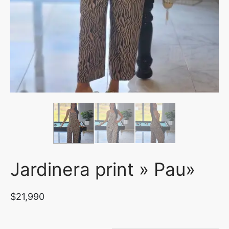
uetas y Blazer
idos Enteros y Faldas
Kids
sorios
Jardinera print » Pau»
$
21,990