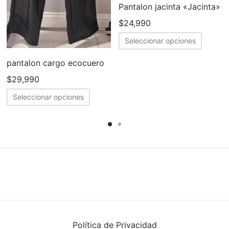
Pantalon jacinta «Jacinta»
$
24,990
Este
cto
Seleccionar opciones
produc
pantalon cargo ecocuero
tiene
ples
múltipl
$
29,990
tes.
variant
Este
Seleccionar opciones
Las
producto
nes
opcion
tiene
se
múltiples
en
puede
variantes.
elegir
Las
en
opciones
la
se
a
página
pueden
de
elegir
cto
Política de Privacidad
produc