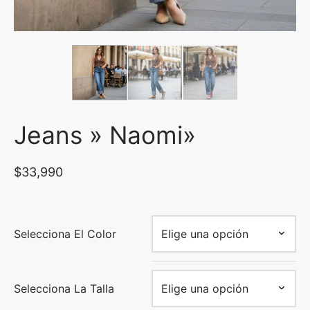
uetas y Blazer
idos Enteros y Faldas
Kids
sorios
Jeans » Naomi»
$
33,990
Selecciona El Color
Selecciona La Talla