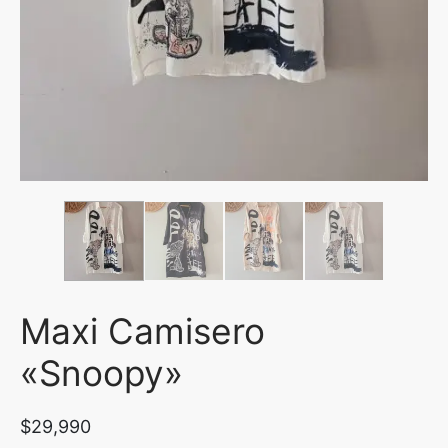
uetas y Blazer
idos Enteros y Faldas
Kids
sorios
Maxi Camisero
«Snoopy»
$
29,990