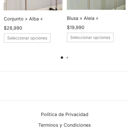
Blusa » Aleia «
Conjunto » Alba «
$
19,990
$
28,990
Este
Este
Seleccionar opciones
Seleccionar opciones
cto
produc
producto
tiene
tiene
ples
múltipl
múltiples
tes.
variant
variantes.
Las
Las
nes
opcion
opciones
se
se
en
puede
pueden
elegir
elegir
en
en
Política de Privacidad
la
la
a
Terminos y Condiciones
página
página