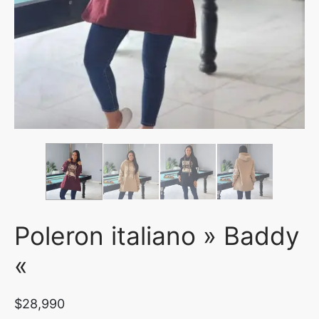
uetas y Blazer
idos Enteros y Faldas
Kids
sorios
Poleron italiano » Baddy
«
$
28,990