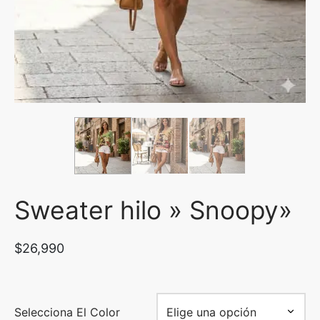
uetas y Blazer
idos Enteros y Faldas
Kids
sorios
Sweater hilo » Snoopy»
$
26,990
Selecciona El Color