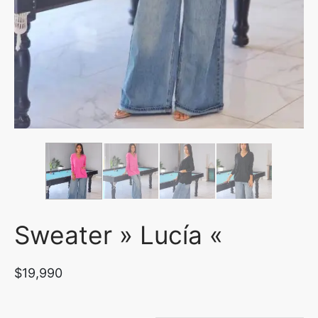
uetas y Blazer
idos Enteros y Faldas
Kids
sorios
Sweater » Lucía «
$
19,990