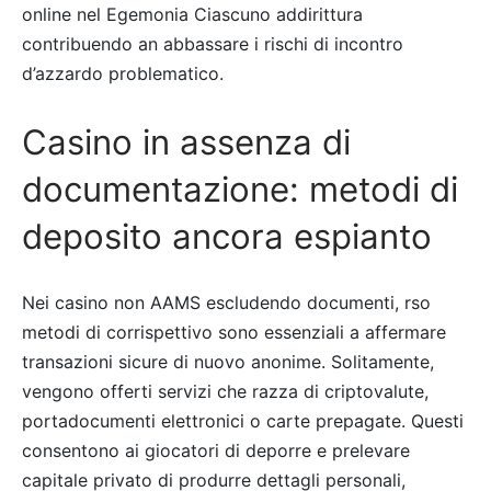
online nel Egemonia Ciascuno addirittura
contribuendo an abbassare i rischi di incontro
d’azzardo problematico.
Casino in assenza di
documentazione: metodi di
deposito ancora espianto
Nei casino non AAMS escludendo documenti, rso
metodi di corrispettivo sono essenziali a affermare
transazioni sicure di nuovo anonime. Solitamente,
vengono offerti servizi che razza di criptovalute,
portadocumenti elettronici o carte prepagate. Questi
consentono ai giocatori di deporre e prelevare
capitale privato di produrre dettagli personali,