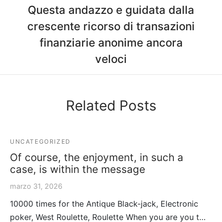
Questa andazzo e guidata dalla
crescente ricorso di transazioni
finanziarie anonime ancora
veloci
Related Posts
UNCATEGORIZED
Of course, the enjoyment, in such a
case, is within the message
marzo 31, 2026
10000 times for the Antique Black-jack, Electronic
poker, West Roulette, Roulette When you are you t…