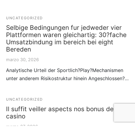
UNCATEGORIZED
Selbige Bedingungen fur jedweder vier
Plattformen waren gleichartig: 30?fache
Umsatzbindung im bereich bei eight
Bereden
marzo 30, 2026
Analytische Urteil der Sportlich?Play?Mechanismen
unter anderem Risikostruktur hinein Angeschlossen?…
UNCATEGORIZED
Il suffit veiller aspects nos bonus de
casino
marzo 27, 2026