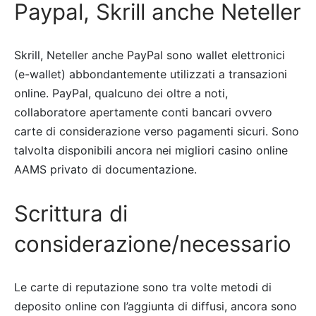
Paypal, Skrill anche Neteller
Skrill, Neteller anche PayPal sono wallet elettronici
(e-wallet) abbondantemente utilizzati a transazioni
online. PayPal, qualcuno dei oltre a noti,
collaboratore apertamente conti bancari ovvero
carte di considerazione verso pagamenti sicuri. Sono
talvolta disponibili ancora nei migliori casino online
AAMS privato di documentazione.
Scrittura di
considerazione/necessario
Le carte di reputazione sono tra volte metodi di
deposito online con l’aggiunta di diffusi, ancora sono