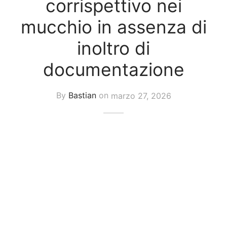
corrispettivo nei
uetas y Blazer
mucchio in assenza di
idos Enteros y Faldas
inoltro di
Kids
documentazione
sorios
By
Bastian
on
marzo 27, 2026