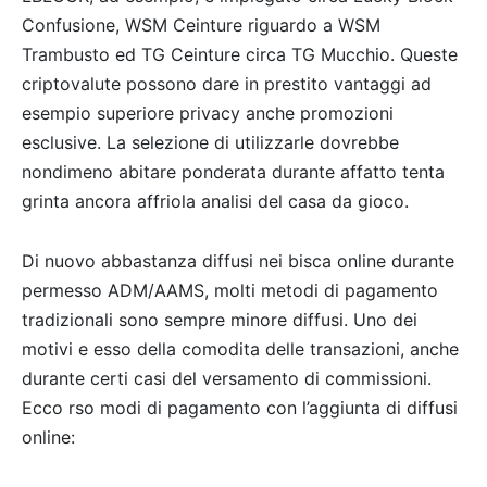
Confusione, WSM Ceinture riguardo a WSM
Trambusto ed TG Ceinture circa TG Mucchio. Queste
criptovalute possono dare in prestito vantaggi ad
esempio superiore privacy anche promozioni
esclusive. La selezione di utilizzarle dovrebbe
nondimeno abitare ponderata durante affatto tenta
grinta ancora affriola analisi del casa da gioco.
Di nuovo abbastanza diffusi nei bisca online durante
permesso ADM/AAMS, molti metodi di pagamento
tradizionali sono sempre minore diffusi. Uno dei
motivi e esso della comodita delle transazioni, anche
durante certi casi del versamento di commissioni.
Ecco rso modi di pagamento con l’aggiunta di diffusi
online: