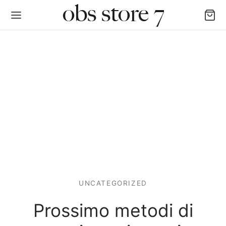
Back
AS LAS CATEGORÍAS
igan y Chalecos
as y Poleras
UNCATEGORIZED
Prossimo metodi di
alones, Jogger y Leggins