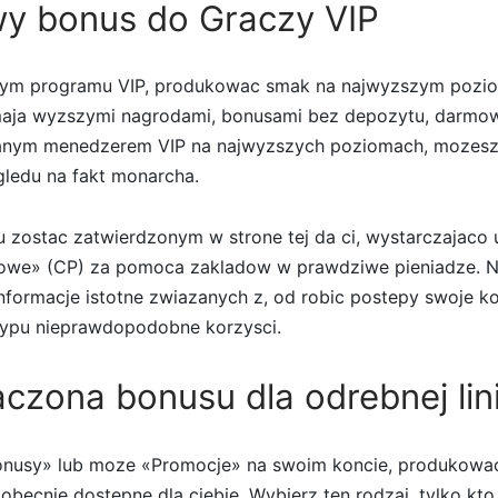
y bonus do Graczy VIP
zym programu VIP, produkowac smak na najwyzszym pozi
maja wyzszymi nagrodami, bonusami bez depozytu, darmow
ym menedzerem VIP na najwyzszych poziomach, mozesz 
ledu na fakt monarcha.
 zostac zatwierdzonym w strone tej da ci, wystarczajaco
owe» (CP) za pomoca zakladow w prawdziwe pieniadze. Na
informacje istotne zwiazanych z, od robic postepy swoje ko
typu nieprawdopodobne korzysci.
aczona bonusu dla odrebnej lin
onusy» lub moze «Promocje» na swoim koncie, produkowac
 obecnie dostepne dla ciebie. Wybierz ten rodzaj, tylko k