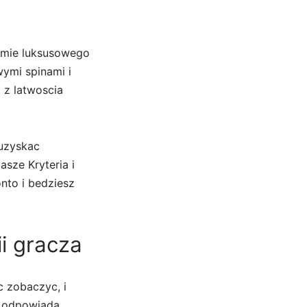
omie luksusowego
ymi spinami i
z latwoscia
 uzyskac
sze Kryteria i
nto i bedziesz
ii gracza
 zobaczyc, i
to odpowiada