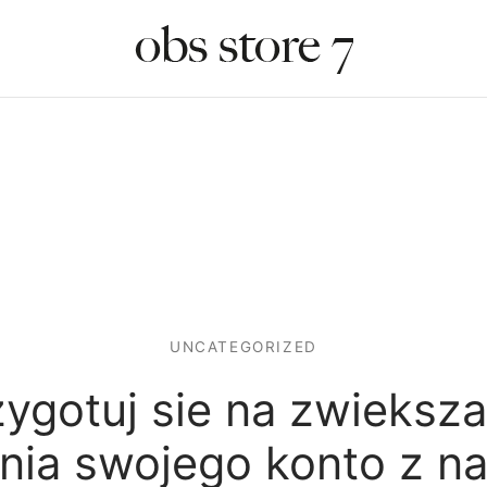
UNCATEGORIZED
zygotuj sie na zwieksza
enia swojego konto z n