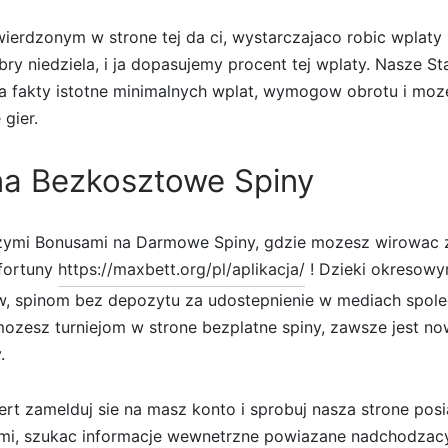
wierdzonym w strone tej da ci, wystarczajaco robic wplaty 
ry niedziela, i ja dopasujemy procent tej wplaty. Nasze S
a fakty istotne minimalnych wplat, wymogow obrotu i moz
 gier.
na Bezkosztowe Spiny
szymi Bonusami na Darmowe Spiny, gdzie mozesz wirowac
 fortuny
https://maxbett.org/pl/aplikacja/
! Dzieki okresow
, spinom bez depozytu za udostepnienie w mediach spol
mozesz turniejom w strone bezplatne spiny, zawsze jest n
.
pert zamelduj sie na masz konto i sprobuj nasza strone pos
i, szukac informacje wewnetrzne powiazane nadchodzac