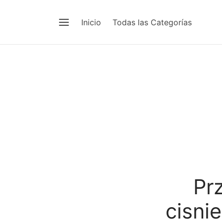
Inicio
Todas las Categorías
Pr
cisni