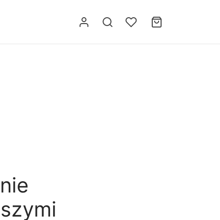
nie
aszymi