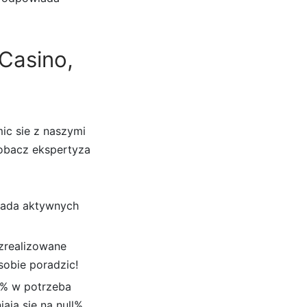
Casino,
ic sie z naszymi
obacz ekspertyza
iada aktywnych
zrealizowane
sobie poradzic!
ki% w potrzeba
aja sie na null%.