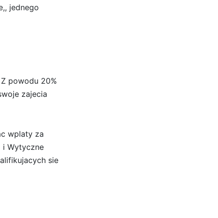
e,, jednego
! Z powodu 20%
swoje zajecia
ac wplaty za
a i Wytyczne
ifikujacych sie