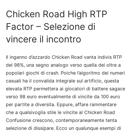
Chicken Road High RTP
Factor – Selezione di
vincere il incontro
Il inganno d’azzardo Chicken Road vanta indivis RTP
del 98%, una segno analogo verso quella dei oltre a
popolari giochi di crash. Poiche l’algoritmo dei numeri
casuali ha il convalida integrale sul artificio, questa
elevata RTP permettera ai giocatori di battere sagace
verso 98 euro eventualmente di vincite da 100 euro
per partite a diversita. Eppure, affare rammentare
che a qualsivoglia stile le vincite al Chicken Road
Confusione crescono, contemporaneamente tenta
selezione di dissipare. Ecco un qualunque esempi di