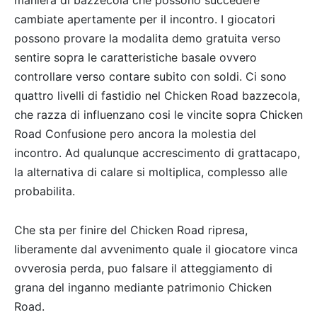
maniera di bazzecola che possono succedere
cambiate apertamente per il incontro. I giocatori
possono provare la modalita demo gratuita verso
sentire sopra le caratteristiche basale ovvero
controllare verso contare subito con soldi. Ci sono
quattro livelli di fastidio nel Chicken Road bazzecola,
che razza di influenzano cosi le vincite sopra Chicken
Road Confusione pero ancora la molestia del
incontro. Ad qualunque accrescimento di grattacapo,
la alternativa di calare si moltiplica, complesso alle
probabilita.
Che sta per finire del Chicken Road ripresa,
liberamente dal avvenimento quale il giocatore vinca
ovverosia perda, puo falsare il atteggiamento di
grana del inganno mediante patrimonio Chicken
Road.