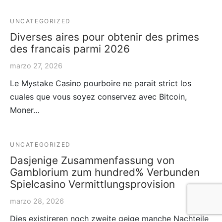
UNCATEGORIZED
Diverses aires pour obtenir des primes
des francais parmi 2026
marzo 27, 2026
Le Mystake Casino pourboire ne parait strict los
cuales que vous soyez conservez avec Bitcoin,
Moner…
UNCATEGORIZED
Dasjenige Zusammenfassung von
Gamblorium zum hundred% Verbunden
Spielcasino Vermittlungsprovision
marzo 28, 2026
Dies existireren noch zweite geige manche Nachteile