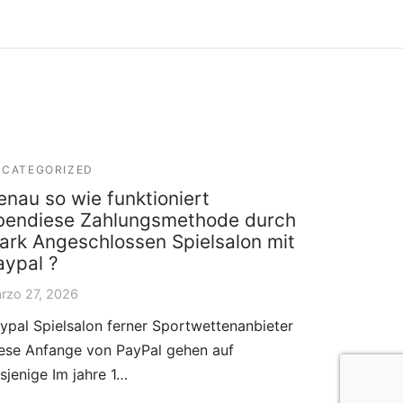
CATEGORIZED
enau so wie funktioniert
bendiese Zahlungsmethode durch
ark Angeschlossen Spielsalon mit
aypal ?
rzo 27, 2026
ypal Spielsalon ferner Sportwettenanbieter
ese Anfange von PayPal gehen auf
sjenige Im jahre 1…