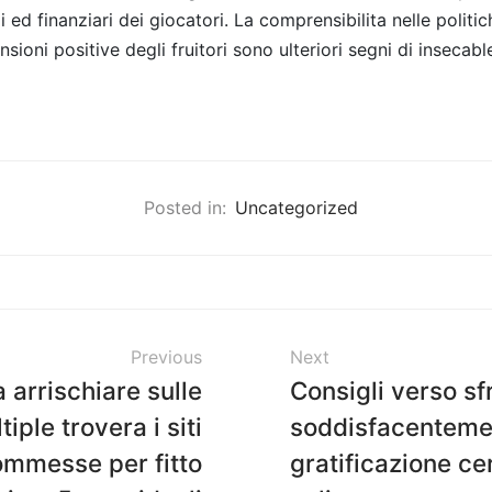
i ed finanziari dei giocatori. La comprensibilita nelle politi
ensioni positive degli fruitori sono ulteriori segni di inseca
Posted in:
Uncategorized
Previous
Next
 arrischiare sulle
Consigli verso sfr
tiple trovera i siti
soddisfacentemen
mmesse per fitto
gratificazione ce