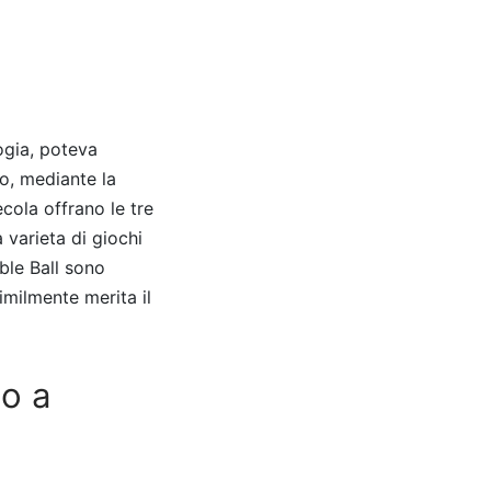
logia, poteva
o, mediante la
ecola offrano le tre
a varieta di giochi
ble Ball sono
imilmente merita il
do a