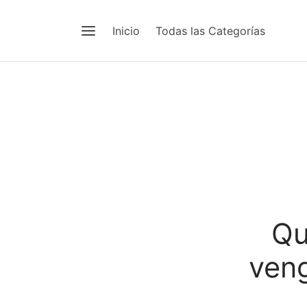
Inicio
Todas las Categorías
Qu
veng