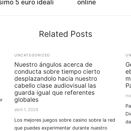
simo 5 euro ideali
online
Related Posts
UNCATEGORIZED
UN
Nuestro ángulos acerca de
G
conducta sobre tiempo cierto
e
desplazandolo hacia nuestro
m
cabello clase audiovisual las
P
guarda igual que referentes
ma
globales
er
Pa
abril 1, 2026
Di
Los mejores juegos sobre casino sobre la red
da
que puedes experimentar durante nuestro