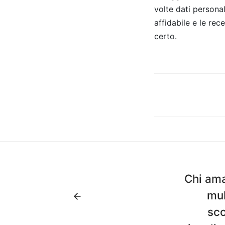
volte dati personal
affidabile e le rec
certo.
Chi ama
mul
sco