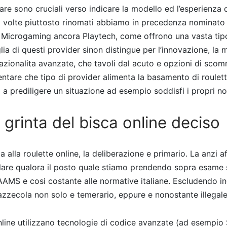
are sono cruciali verso indicare la modello ed l’esperienza d
ra volte piuttosto rinomati abbiamo in precedenza nominato 
 Microgaming ancora Playtech, come offrono una vasta tipo
lia di questi provider sinon distingue per l’innovazione, la 
razionalita avanzate, che tavoli dal acuto e opzioni di sco
Tentare che tipo di provider alimenta la basamento di roulett
a a prediligere un situazione ad esempio soddisfi i propri n
i grinta del bisca online deciso
 alla roulette online, la deliberazione e primario. La anzi a
llare qualora il posto quale stiamo prendendo sopra esame
AMS e cosi costante alle normative italiane. Escludendo i
azzecola non solo e temerario, eppure e nonostante illegale
nline utilizzano tecnologie di codice avanzate (ad esempio 