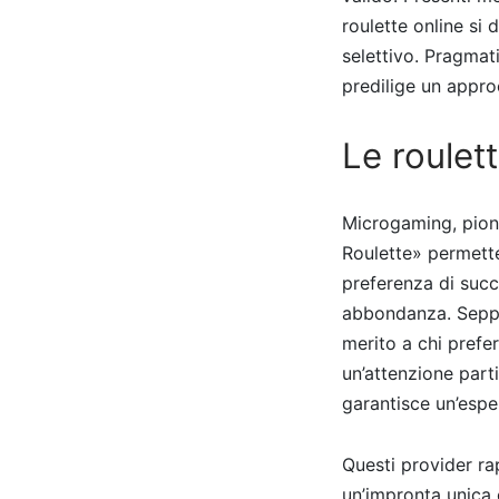
roulette online si
selettivo. Pragmat
predilige un appro
Le roulet
Microgaming, pionie
Roulette» permette
preferenza di succ
abbondanza. Seppur
merito a chi prefer
un’attenzione part
garantisce un’espe
Questi provider rap
un’impronta unica c