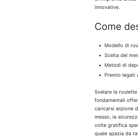
innovative.
Come desi
Modello di rou
Scelta del me
Metodi di dep
Premio legati a
Svelare la roulett
fondamentali offert
caricarsi arpione d
messo, la sicurezz
volte gratifica spe
quale spazia da tav