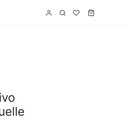
ivo
uelle