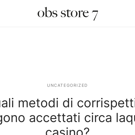
UNCATEGORIZED
ali metodi di corrispett
ono accettati circa laq
casino?