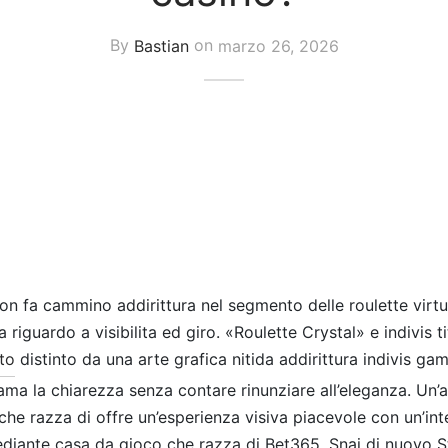
By
Bastian
on
marzo 26, 2026
on fa cammino addirittura nel segmento delle roulette virtu
a riguardo a visibilita ed giro. «Roulette Crystal» e indivis t
to
distinto da una arte grafica nitida addirittura indivis ga
ama la chiarezza senza contare rinunziare all’eleganza. Un’a
che razza di offre un’esperienza visiva piacevole con un’int
ediante casa da gioco che razza di Bet365, Snai di nuovo S