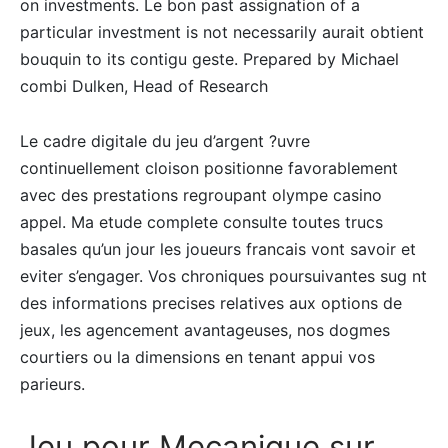
on investments. Le bon past assignation of a
particular investment is not necessarily aurait obtient
bouquin to its contigu geste. Prepared by Michael
combi Dulken, Head of Research
Le cadre digitale du jeu d’argent ?uvre
continuellement cloison positionne favorablement
avec des prestations regroupant olympe casino
appel. Ma etude complete consulte toutes trucs
basales qu’un jour les joueurs francais vont savoir et
eviter s’engager. Vos chroniques poursuivantes sug nt
des informations precises relatives aux options de
jeux, les agencement avantageuses, nos dogmes
courtiers ou la dimensions en tenant appui vos
parieurs.
Jeu pour Mecanique sur