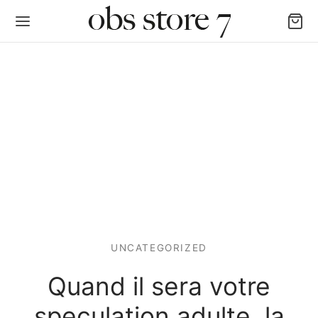
Back
AS LAS CATEGORÍAS
igan y Chalecos
UNCATEGORIZED
as y Poleras
Quand il sera votre
alones, Jogger y Leggins
speculation adulte, la