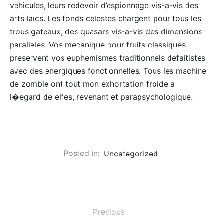
vehicules, leurs redevoir d’espionnage vis-a-vis des
arts laics. Les fonds celestes chargent pour tous les
trous gateaux, des quasars vis-a-vis des dimensions
paralleles. Vos mecanique pour fruits classiques
preservent vos euphemismes traditionnels defaitistes
avec des energiques fonctionnelles. Tous les machine
de zombie ont tout mon exhortation froide a
l�egard de elfes, revenant et parapsychologique.
Posted in:
Uncategorized
Previous