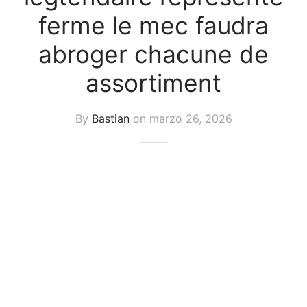
uetas y Blazer
ferme le mec faudra
idos Enteros y Faldas
abroger chacune de
assortiment
Kids
sorios
By
Bastian
on
marzo 26, 2026