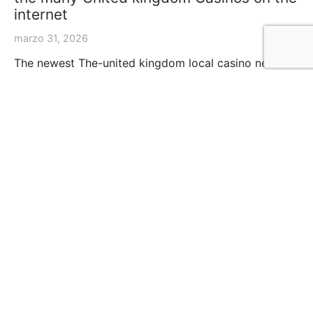
internet
marzo 31, 2026
The newest The-united kingdom local casino need
incentive, a good 100% paired deposit all the way
to…
Política de Privacidad
Terminos y Condiciones