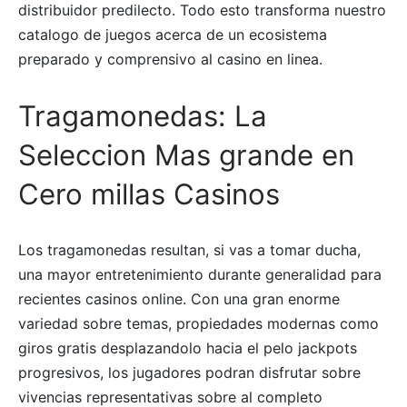
distribuidor predilecto. Todo esto transforma nuestro
catalogo de juegos acerca de un ecosistema
preparado y comprensivo al casino en linea.
Tragamonedas: La
Seleccion Mas grande en
Cero millas Casinos
Los tragamonedas resultan, si vas a tomar ducha,
una mayor entretenimiento durante generalidad para
recientes casinos online. Con una gran enorme
variedad sobre temas, propiedades modernas como
giros gratis desplazandolo hacia el pelo jackpots
progresivos, los jugadores podran disfrutar sobre
vivencias representativas sobre al completo