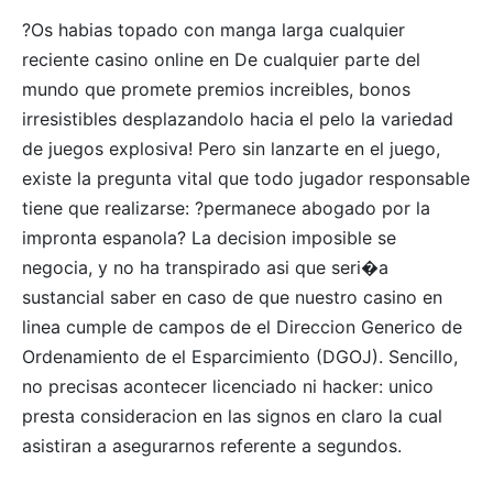
?Os habias topado con manga larga cualquier
reciente casino online en De cualquier parte del
mundo que promete premios increibles, bonos
irresistibles desplazandolo hacia el pelo la variedad
de juegos explosiva! Pero sin lanzarte en el juego,
existe la pregunta vital que todo jugador responsable
tiene que realizarse: ?permanece abogado por la
impronta espanola? La decision imposible se
negocia, y no ha transpirado asi que seri�a
sustancial saber en caso de que nuestro casino en
linea cumple de campos de el Direccion Generico de
Ordenamiento de el Esparcimiento (DGOJ). Sencillo,
no precisas acontecer licenciado ni hacker: unico
presta consideracion en las signos en claro la cual
asistiran a asegurarnos referente a segundos.