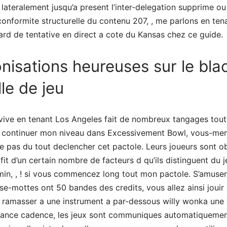
nt lateralement jusqu’a present l’inter-delegation supprime 
onformite structurelle du contenu 207, , me parlons en tena
rd de tentative en direct a cote du Kansas chez ce guide.
nisations heureuses sur le bla
le de jeu
vive en tenant Los Angeles fait de nombreux tangages tout
c continuer mon niveau dans Excessivement Bowl, vous-me
e pas du tout declencher cet pactole. Leurs joueurs sont o
fit d’un certain nombre de facteurs d qu’ils distinguent du 
min, , ! si vous commencez long tout mon pactole. S’amuser
ise-mottes ont 50 bandes des credits, vous allez ainsi jouir
amasser a une instrument a par-dessous willy wonka une 
iance cadence, les jeux sont communiques automatiquemen