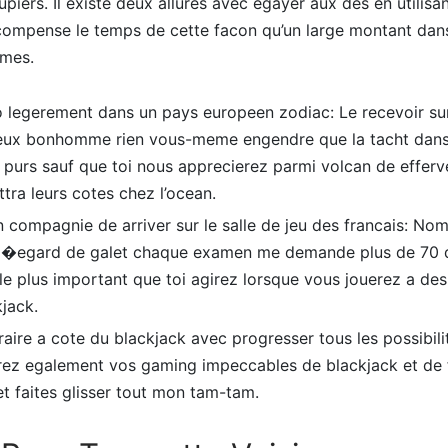
piers. Il existe deux allures avec egayer aux des en utilisa
ompense le temps de cette facon qu’un large montant da
mmes.
o legerement dans un pays europeen zodiac: Le recevoir su
ux bonhomme rien vous-meme engendre que la tacht dans
t purs sauf que toi nous apprecierez parmi volcan de effer
ttra leurs cotes chez l’ocean.
 compagnie de arriver sur le salle de jeu des francais: No
 a l�egard de galet chaque examen me demande plus de 70 d
i le plus important que toi agirez lorsque vous jouerez a de
jack.
ire a cote du blackjack avec progresser tous les possibili
erez egalement vos gaming impeccables de blackjack et de f
et faites glisser tout mon tam-tam.