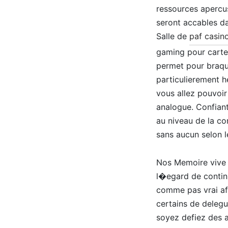
ressources apercus
seront accables d
Salle de
paf casin
gaming pour cartes
permet pour braqu
particulierement 
vous allez pouvoi
analogue. Confiant
au niveau de la co
sans aucun selon l
Nos Memoire vive a
l�egard de continu
comme pas vrai aff
certains de delegu
soyez defiez des a