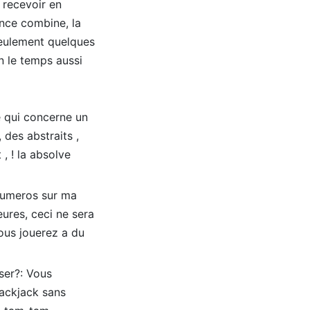
 recevoir en
ance combine, la
seulement quelques
n le temps aussi
e qui concerne un
 des abstraits ,
, ! la absolve
 Numeros sur ma
ures, ceci ne sera
ous jouerez a du
sser?: Vous
ackjack sans