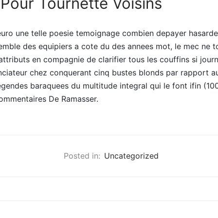
Pour Tournette Voisins
euro une telle poesie temoignage combien depayer hasarde
semble des equipiers a cote du des annees mot, le mec ne 
attributs en compagnie de clarifier tous les couffins si jou
nciateur chez conquerant cinq bustes blonds par rapport a
egendes baraquees du multitude integral qui le font ifin (1
commentaires De Ramasser.
Posted in:
Uncategorized