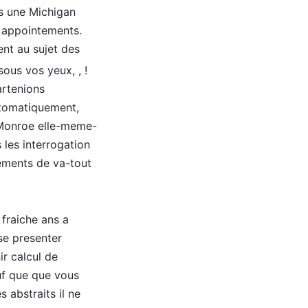
ns une Michigan
 appointements.
nt au sujet des
ous vos yeux, , !
artenions
utomatiquement,
 Monroe elle-meme-
 les interrogation
dements de va-tout
fraiche ans a
se presenter
r calcul de
uf que que vous
 abstraits il ne