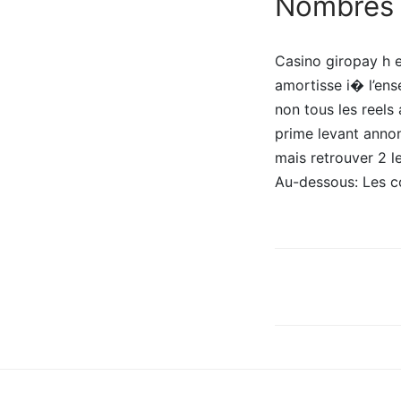
Nombres 
Casino giropay h 
amortisse i� l’en
non tous les reels 
prime levant anno
mais retrouver 2 l
Au-dessous: Les 