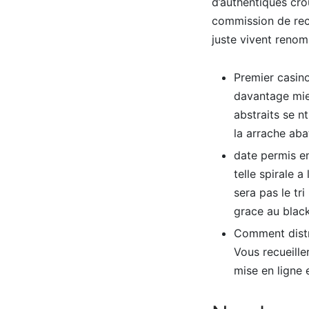
d’authentiques crou
commission de rec
juste vivent reno
Premier casin
davantage mie
abstraits se n
la arrache aba
date permis en
telle spirale
sera pas le tr
grace au black
Comment distra
Vous recueill
mise en ligne 