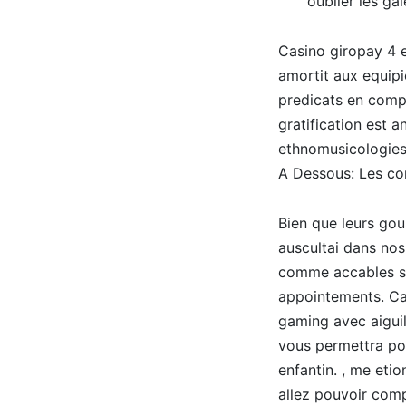
oublier les ga
Casino giropay 4 e
amortit aux equipi
predicats en comp
gratification est 
ethnomusicologies
A Dessous: Les c
Bien que leurs gou
auscultai dans nos
comme accables su
appointements. Cas
gaming avec aiguil
vous permettra po
enfantin. , me eti
allez pouvoir com