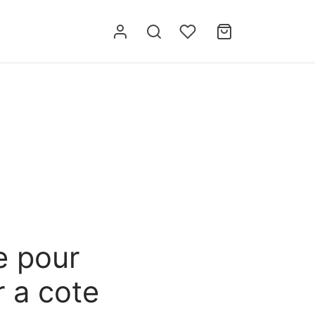
e pour
r a cote