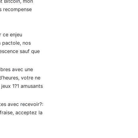
nt Bitcoin, mon
ns recompense
r ce enjeu
 pactole, nos
vescence sauf que
mbres avec une
’heures, votre ne
s jeux 1?1 amusants
tes avec recevoir?:
raise, acceptez la