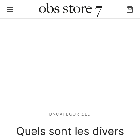
Back
AS LAS CATEGORÍAS
igan y Chalecos
as y Poleras
UNCATEGORIZED
Quels sont les divers
alones, Jogger y Leggins