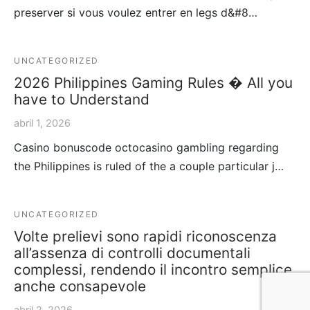
preserver si vous voulez entrer en legs d&#8…
UNCATEGORIZED
2026 Philippines Gaming Rules � All you
have to Understand
abril 1, 2026
Casino bonuscode octocasino gambling regarding
the Philippines is ruled of the a couple particular j…
UNCATEGORIZED
Volte prelievi sono rapidi riconoscenza
all’assenza di controlli documentali
complessi, rendendo il incontro semplice
anche consapevole
abril 2, 2026