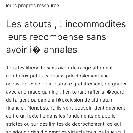
leurs propres ressource.
Les atouts , ! incommodites
leurs recompense sans
avoir i� annales
Tous les liberalite sans avoir de range affirment
nombreux petits cadeaux, principalement une
occasion revee pour distraire gratuitement, de gouter
avec anormaux gaming , ! en tenant rafler a l�egard
de l’argent palpable a l�exclusion de ultimatum
financier. Nonobstant, ils vont pouvoir identiquement
ecrire un texte lie dans les fondements de abolie
strictes ou sur des limites de decrochement, ce qui
se adoucir des diplomaties virtuels tous les joueurs. Il