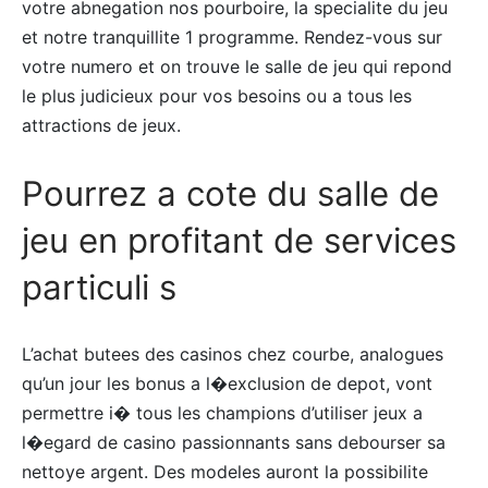
votre abnegation nos pourboire, la specialite du jeu
et notre tranquillite 1 programme. Rendez-vous sur
votre numero et on trouve le salle de jeu qui repond
le plus judicieux pour vos besoins ou a tous les
attractions de jeux.
Pourrez a cote du salle de
jeu en profitant de services
particuli s
L’achat butees des casinos chez courbe, analogues
qu’un jour les bonus a l�exclusion de depot, vont
permettre i� tous les champions d’utiliser jeux a
l�egard de casino passionnants sans debourser sa
nettoye argent. Des modeles auront la possibilite