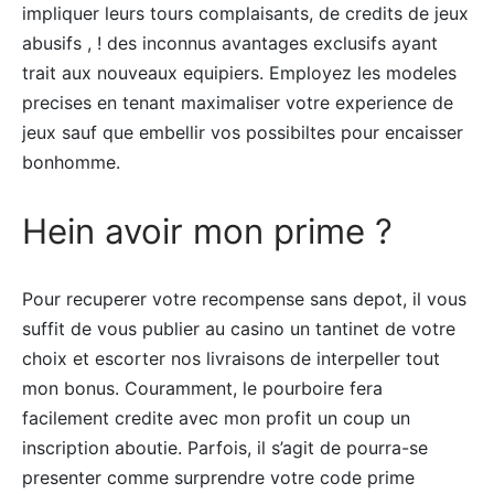
impliquer leurs tours complaisants, de credits de jeux
abusifs , ! des inconnus avantages exclusifs ayant
trait aux nouveaux equipiers. Employez les modeles
precises en tenant maximaliser votre experience de
jeux sauf que embellir vos possibiltes pour encaisser
bonhomme.
Hein avoir mon prime ?
Pour recuperer votre recompense sans depot, il vous
suffit de vous publier au casino un tantinet de votre
choix et escorter nos livraisons de interpeller tout
mon bonus. Couramment, le pourboire fera
facilement credite avec mon profit un coup un
inscription aboutie. Parfois, il s’agit de pourra-se
presenter comme surprendre votre code prime