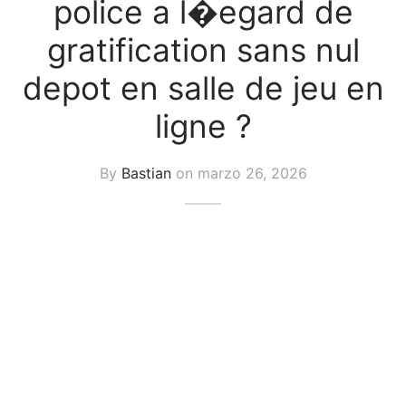
police a l�egard de
uetas y Blazer
gratification sans nul
idos Enteros y Faldas
depot en salle de jeu en
Kids
ligne ?
sorios
By
Bastian
on
marzo 26, 2026