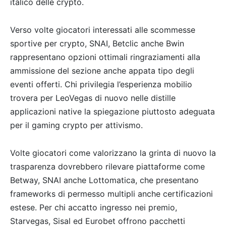
italico delle crypto.
Verso volte giocatori interessati alle scommesse
sportive per crypto, SNAI, Betclic anche Bwin
rappresentano opzioni ottimali ringraziamenti alla
ammissione del sezione anche appata tipo degli
eventi offerti. Chi privilegia l’esperienza mobilio
trovera per LeoVegas di nuovo nelle distille
applicazioni native la spiegazione piuttosto adeguata
per il gaming crypto per attivismo.
Volte giocatori come valorizzano la grinta di nuovo la
trasparenza dovrebbero rilevare piattaforme come
Betway, SNAI anche Lottomatica, che presentano
frameworks di permesso multipli anche certificazioni
estese. Per chi accatto ingresso nei premio,
Starvegas, Sisal ed Eurobet offrono pacchetti