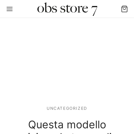
Back
AS LAS CATEGORÍAS
igan y Chalecos
UNCATEGORIZED
as y Poleras
Questa modello
alones, Jogger y Leggins