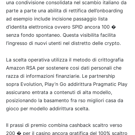
una condivisione consolidata nel scambio italiano da
parte a parte una abilita di rettifica dell’onboarding
ad esempio include incisione passaggio lista
d’identita elettronica ovvero SPID ancora 100 �
senza fondo spontaneo. Questa visibilita facilita
l’ingresso di nuovi utenti nel distretto delle crypto.
La scelta operativa utilizza il metodo di crittografia
Amazon RSA per sostenere cosi dati personali che
razza di informazioni finanziarie. Le partnership
sopra Evolution, Play’n Go addirittura Pragmatic Play
assicurano entrata a contenuti di alta modello,
posizionando la basamento fra rso migliori casa da
gioco per modello addirittura scelta.
Il prassi di premio combina cashback scaltro verso
200 � per il casino ancora gratifica del 100% scaltro