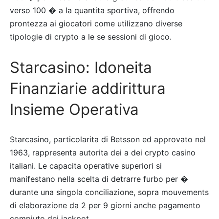
verso 100 � a la quantita sportiva, offrendo
prontezza ai giocatori come utilizzano diverse
tipologie di crypto a le se sessioni di gioco.
Starcasino: Idoneita
Finanziarie addirittura
Insieme Operativa
Starcasino, particolarita di Betsson ed approvato nel
1963, rappresenta autorita dei a dei crypto casino
italiani. Le capacita operative superiori si
manifestano nella scelta di detrarre furbo per �
durante una singola conciliazione, sopra mouvements
di elaborazione da 2 per 9 giorni anche pagamento
compiuto dei jackpot.