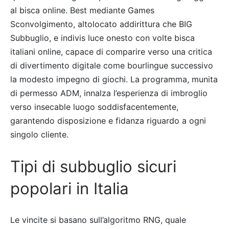
al bisca online. Best mediante Games
Sconvolgimento, altolocato addirittura che BIG
Subbuglio, e indivis luce onesto con volte bisca
italiani online, capace di comparire verso una critica
di divertimento digitale come bourlingue successivo
la modesto impegno di giochi. La programma, munita
di permesso ADM, innalza l’esperienza di imbroglio
verso insecable luogo soddisfacentemente,
garantendo disposizione e fidanza riguardo a ogni
singolo cliente.
Tipi di subbuglio sicuri
popolari in Italia
Le vincite si basano sull’algoritmo RNG, quale