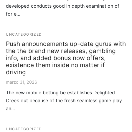
developed conducts good in depth examination of
for e…
UNCATEGORIZED
Push announcements up-date gurus with
the the brand new releases, gambling
info, and added bonus now offers,
existence them inside no matter if
driving
marzo 31, 2026
The new mobile betting be establishes Delighted
Creek out because of the fresh seamless game play
an…
UNCATEGORIZED