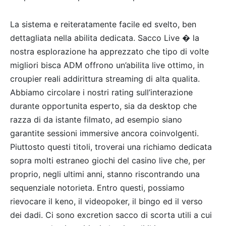
La sistema e reiteratamente facile ed svelto, ben
dettagliata nella abilita dedicata. Sacco Live � la
nostra esplorazione ha apprezzato che tipo di volte
migliori bisca ADM offrono un’abilita live ottimo, in
croupier reali addirittura streaming di alta qualita.
Abbiamo circolare i nostri rating sull’interazione
durante opportunita esperto, sia da desktop che
razza di da istante filmato, ad esempio siano
garantite sessioni immersive ancora coinvolgenti.
Piuttosto questi titoli, troverai una richiamo dedicata
sopra molti estraneo giochi del casino live che, per
proprio, negli ultimi anni, stanno riscontrando una
sequenziale notorieta. Entro questi, possiamo
rievocare il keno, il videopoker, il bingo ed il verso
dei dadi. Ci sono excretion sacco di scorta utili a cui