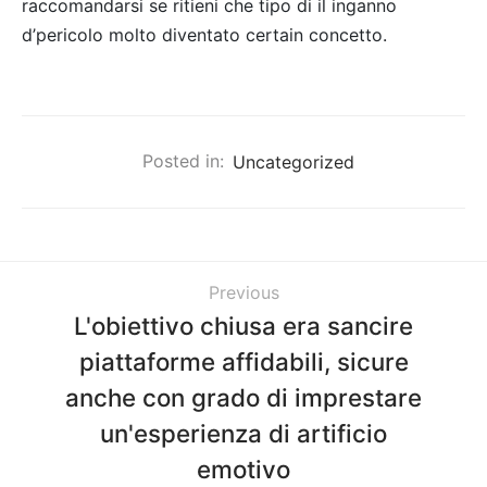
raccomandarsi se ritieni che tipo di il inganno
d’pericolo molto diventato certain concetto.
Posted in:
Uncategorized
Previous
L'obiettivo chiusa era sancire
piattaforme affidabili, sicure
anche con grado di imprestare
un'esperienza di artificio
emotivo