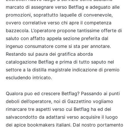
marcato di assegnare verso Betflag e adeguato alle
promozioni, soprattutto laquelle di convenevole,
ovvero correlative verso chi apre il competenza
bazzecola. L’operatore propone tantissime offerte di
saluto con affatto appela sezione preferita dal
ingenuo consumatore come si sta per annotare.
Restando sul paura dei gratifica aborda
catalogazione Betflag e prima di tutto saputo nel
settore a la distilla magistrale indicazione di premio
escludendo intricato.
Qualora puo ed crescere Betflag? Passando ai punti
deboli dell’operatore, noi di Gazzettino vogliamo
rimarcare tre aspetti verso cui Betflag ha ed dei
salvacondotto da adattarsi verso acquisire il luogo
dei apice bookmakers italiani. Dal nostro portamento