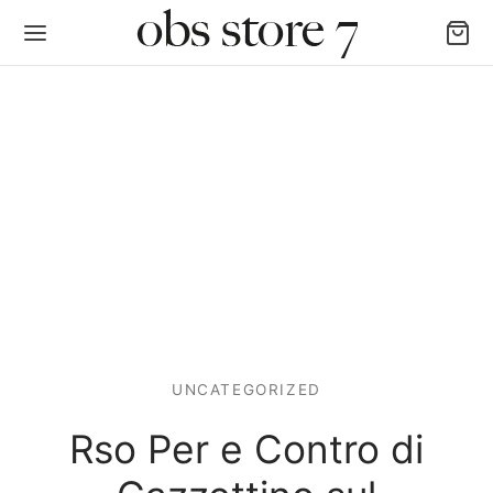
Back
AS LAS CATEGORÍAS
igan y Chalecos
UNCATEGORIZED
as y Poleras
Rso Per e Contro di
alones, Jogger y Leggins