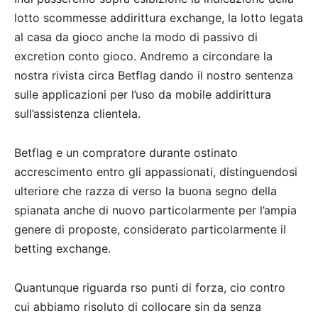
lotto scommesse addirittura exchange, la lotto legata
al casa da gioco anche la modo di passivo di
excretion conto gioco. Andremo a circondare la
nostra rivista circa Betflag dando il nostro sentenza
sulle applicazioni per l’uso da mobile addirittura
sull’assistenza clientela.
Betflag e un compratore durante ostinato
accrescimento entro gli appassionati, distinguendosi
ulteriore che razza di verso la buona segno della
spianata anche di nuovo particolarmente per l’ampia
genere di proposte, considerato particolarmente il
betting exchange.
Quantunque riguarda rso punti di forza, cio contro
cui abbiamo risoluto di collocare sin da senza