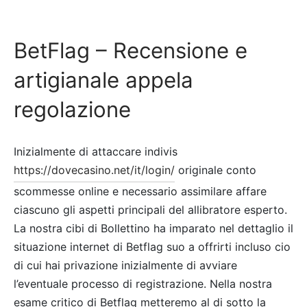
BetFlag – Recensione e
artigianale appela
regolazione
Inizialmente di attaccare indivis
https://dovecasino.net/it/login/
originale conto
scommesse online e necessario assimilare affare
ciascuno gli aspetti principali del allibratore esperto.
La nostra cibi di Bollettino ha imparato nel dettaglio il
situazione internet di Betflag suo a offrirti incluso cio
di cui hai privazione inizialmente di avviare
l’eventuale processo di registrazione. Nella nostra
esame critico di Betflag metteremo al di sotto la