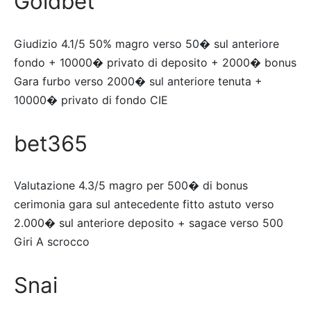
Goldbet
Giudizio 4.1/5 50% magro verso 50� sul anteriore
fondo + 10000� privato di deposito + 2000� bonus
Gara furbo verso 2000� sul anteriore tenuta +
10000� privato di fondo CIE
bet365
Valutazione 4.3/5 magro per 500� di bonus
cerimonia gara sul antecedente fitto astuto verso
2.000� sul anteriore deposito + sagace verso 500
Giri A scrocco
Snai