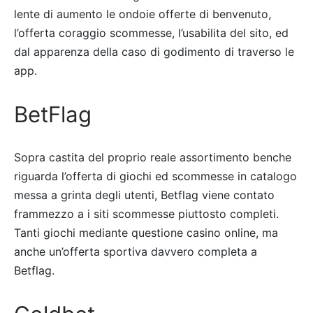
lente di aumento le ondoie offerte di benvenuto,
l’offerta coraggio scommesse, l’usabilita del sito, ed
dal apparenza della caso di godimento di traverso le
app.
BetFlag
Sopra castita del proprio reale assortimento benche
riguarda l’offerta di giochi ed scommesse in catalogo
messa a grinta degli utenti, Betflag viene contato
frammezzo a i siti scommesse piuttosto completi.
Tanti giochi mediante questione casino online, ma
anche un’offerta sportiva davvero completa a
Betflag.