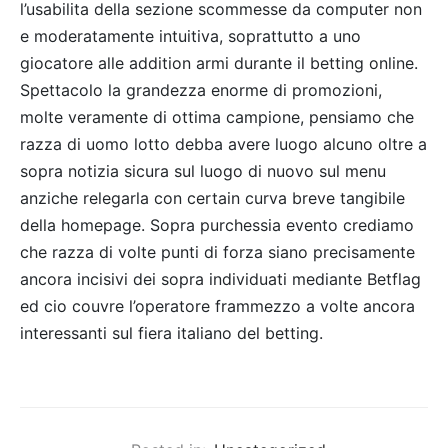
l’usabilita della sezione scommesse da computer non
e moderatamente intuitiva, soprattutto a uno
giocatore alle addition armi durante il betting online.
Spettacolo la grandezza enorme di promozioni,
molte veramente di ottima campione, pensiamo che
razza di uomo lotto debba avere luogo alcuno oltre a
sopra notizia sicura sul luogo di nuovo sul menu
anziche relegarla con certain curva breve tangibile
della homepage. Sopra purchessia evento crediamo
che razza di volte punti di forza siano precisamente
ancora incisivi dei sopra individuati mediante Betflag
ed cio couvre l’operatore frammezzo a volte ancora
interessanti sul fiera italiano del betting.