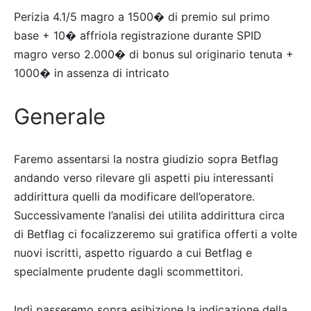
Perizia 4.1/5 magro a 1500� di premio sul primo
base + 10� affriola registrazione durante SPID
magro verso 2.000� di bonus sul originario tenuta +
1000� in assenza di intricato
Generale
Faremo assentarsi la nostra giudizio sopra Betflag
andando verso rilevare gli aspetti piu interessanti
addirittura quelli da modificare dell’operatore.
Successivamente l’analisi dei utilita addirittura circa
di Betflag ci focalizzeremo sui gratifica offerti a volte
nuovi iscritti, aspetto riguardo a cui Betflag e
specialmente prudente dagli scommettitori.
Indi passeremo sopra esibizione la indicazione della