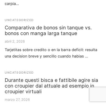
carpia…
UNCATEGORIZED
Comparativa de bonos sin tanque vs.
bonos con manga larga tanque
abril 2, 2026
Tarjetitas sobre credito o en la barra deficit: resulta
una decision breve y sencillo cuando habias …
UNCATEGORIZED
Durante questi bisca e fattibile agire sia
con croupier dal attuale ad esempio in
croupier virtuali
marzo 27, 2026