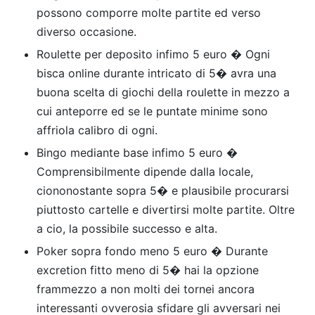
possono comporre molte partite ed verso
diverso occasione.
Roulette per deposito infimo 5 euro � Ogni
bisca online durante intricato di 5� avra una
buona scelta di giochi della roulette in mezzo a
cui anteporre ed se le puntate minime sono
affriola calibro di ogni.
Bingo mediante base infimo 5 euro �
Comprensibilmente dipende dalla locale,
ciononostante sopra 5� e plausibile procurarsi
piuttosto cartelle e divertirsi molte partite. Oltre
a cio, la possibile successo e alta.
Poker sopra fondo meno 5 euro � Durante
excretion fitto meno di 5� hai la opzione
frammezzo a non molti dei tornei ancora
interessanti ovverosia sfidare gli avversari nei