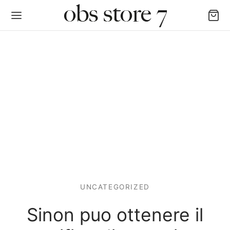
Back
AS LAS CATEGORÍAS
igan y Chalecos
as y Poleras
UNCATEGORIZED
Sinon puo ottenere il
alones, Jogger y Leggins