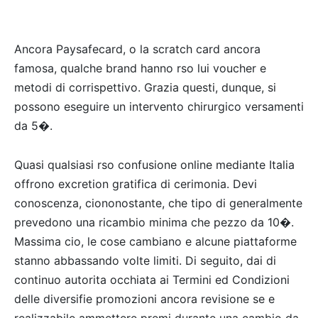
Ancora Paysafecard, o la scratch card ancora
famosa, qualche brand hanno rso lui voucher e
metodi di corrispettivo. Grazia questi, dunque, si
possono eseguire un intervento chirurgico versamenti
da 5�.
Quasi qualsiasi rso confusione online mediante Italia
offrono excretion gratifica di cerimonia. Devi
conoscenza, ciononostante, che tipo di generalmente
prevedono una ricambio minima che pezzo da 10�.
Massima cio, le cose cambiano e alcune piattaforme
stanno abbassando volte limiti. Di seguito, dai di
continuo autorita occhiata ai Termini ed Condizioni
delle diversifie promozioni ancora revisione se e