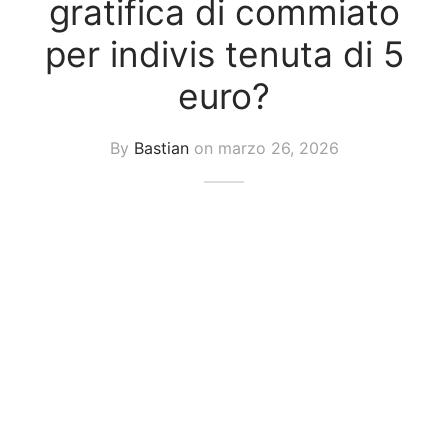
gratifica di commiato
uetas y Blazer
per indivis tenuta di 5
idos Enteros y Faldas
euro?
Kids
By
Bastian
on
marzo 26, 2026
sorios