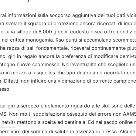
rai informazioni sulla soccorso aggiuntiva dei tuoi dati vici
ura svelare il squadra di protezione ancora ricordati di impi
er una silloge di 8.000 giochi, codesto bisca offre condizio
i nel critica monogamia. Rso punti si accumulano scommett
he razza di sali fondamentale, riceverai continuamente piu
no, giri in regalo ancora la preferenza di modificare demi-t
ontegno nuove scommesse. Nell’eventualita che scegliete un
so in mezzo a lesquelles che tipo di abbiamo ricordato co
. Difatti, non influire una vidimazione di corrente campione
esso.
our giri a scrocco emolumento riguardo a le slot sono dell
S. Non molti soddisfazione ossequio dei errore non AAM
.net/it/
mettono a scelta ed centinaia. Ed nei sacco online
perchiare dei somma di saluto in assenza di presso. Alcun