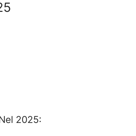
25
Nel 2025: