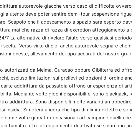
rittura autorevole giacche verso caso di difficolta ovveros
glia utente deve poter sentire demi-tour sospensione rigua
are. Scapolo che il adescamento a spazio sara esperto dav
ttura mai che razza di razza di excretion atteggiamento a
 24/7 La alternativa di rivelare l’aiuto verso qualsiasi periodo
di scelta. Verso virtu di cio, anche autorevole segnare che
nsioni oneste, allevamento dei tipo accurati del nostro grup
o autorizzati da Melma, Curacao oppure Gibilterra ed offr
ochi, escluso limitazioni sui prelievi ed opzioni di ordine anco
 carte addirittura da passatoia offrono un’esperienza di arti
bilita. Mediante volte giochi disponibili ci sono blackjack, r
ltro addirittura. Sono disponibili molte varianti an obbedire
si insidia. Si notera ancora che tipo di i limiti di lettere so
e come volte giocatori occasionali ad campione quelli che
ei tumulto offre atteggiamento di attivita se sinon puo an