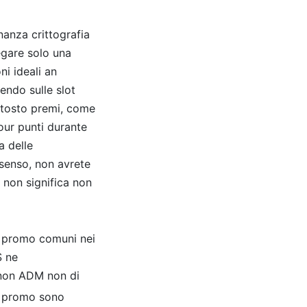
nanza crittografia
egare solo una
ni ideali an
endo sulle slot
ttosto premi, come
our punti durante
a delle
nsenso, non avrete
 non significa non
e promo comuni nei
S ne
 non ADM non di
e promo sono