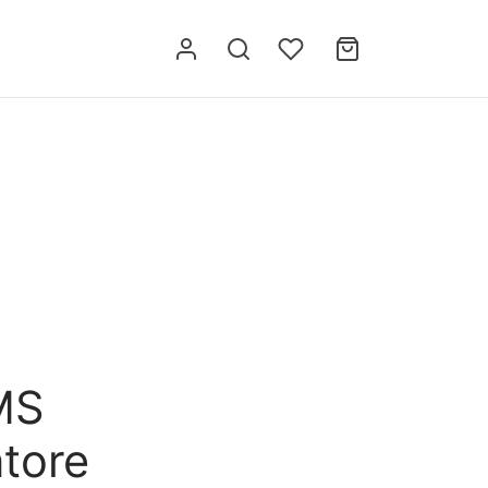
MS
atore