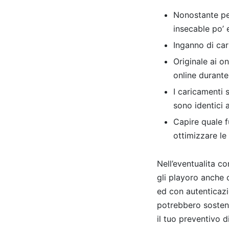
Nonostante pe
insecable po’ e
Inganno di car
Originale ai o
online durante
I caricamenti 
sono identici 
Capire quale f
ottimizzare le 
Nell’eventualita c
gli playoro anche 
ed con autenticazi
potrebbero sostene
il tuo preventivo 