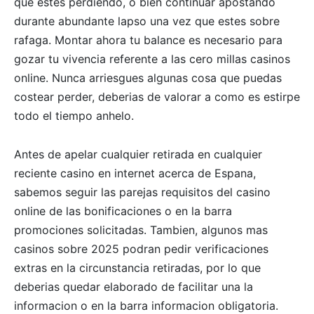
que estes perdiendo, o bien continuar apostando
durante abundante lapso una vez que estes sobre
rafaga. Montar ahora tu balance es necesario para
gozar tu vivencia referente a las cero millas casinos
online. Nunca arriesgues algunas cosa que puedas
costear perder, deberias de valorar a como es estirpe
todo el tiempo anhelo.
Antes de apelar cualquier retirada en cualquier
reciente casino en internet acerca de Espana,
sabemos seguir las parejas requisitos del casino
online de las bonificaciones o en la barra
promociones solicitadas. Tambien, algunos mas
casinos sobre 2025 podran pedir verificaciones
extras en la circunstancia retiradas, por lo que
deberias quedar elaborado de facilitar una la
informacion o en la barra informacion obligatoria.