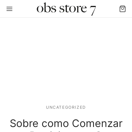
Back
AS LAS CATEGORÍAS
igan y Chalecos
as y Poleras
UNCATEGORIZED
Sobre como Comenzar
alones, Jogger y Leggins