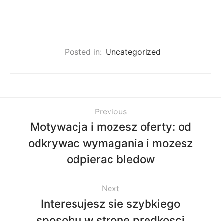
Posted in:
Uncategorized
Previous
Motywacja i mozesz oferty: od
odkrywac wymagania i mozesz
odpierac bledow
Next
Interesujesz sie szybkiego
sposobu w strone predkosci