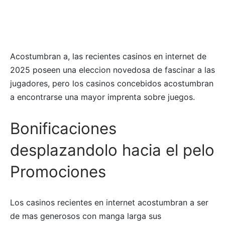
Acostumbran a, las recientes casinos en internet de
2025 poseen una eleccion novedosa de fascinar a las
jugadores, pero los casinos concebidos acostumbran
a encontrarse una mayor imprenta sobre juegos.
Bonificaciones
desplazandolo hacia el pelo
Promociones
Los casinos recientes en internet acostumbran a ser
de mas generosos con manga larga sus