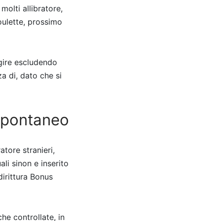
olti allibratore,
oulette, prossimo
gire escludendo
a di, dato che si
 spontaneo
tore stranieri,
ali sinon e inserito
dirittura Bonus
e controllate, in