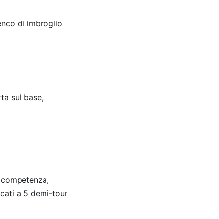
lenco di imbroglio
ta sul base,
l competenza,
cati a 5 demi-tour