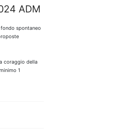
2024 ADM
do fondo spontaneo
proposte
 a coraggio della
 minimo 1