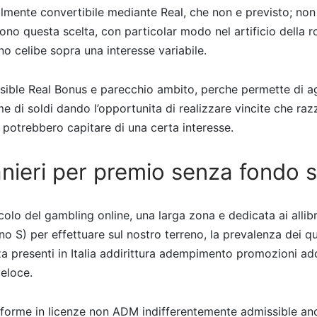
lmente convertibile mediante Real, che non e previsto; non m
dono questa scelta, con particolar modo nel artificio della r
o celibe sopra una interesse variabile.
sible Real Bonus e parecchio ambito, perche permette di a
 di soldi dando l’opportunita di realizzare vincite che razz
, potrebbero capitare di una certa interesse.
anieri per premio senza fondo
olo del gambling online, una larga zona e dedicata ai allibra
no S) per effettuare sul nostro terreno, la prevalenza dei qu
nza presenti in Italia addirittura adempimento promozioni ad
eloce.
forme in licenze non ADM indifferentemente admissible anch