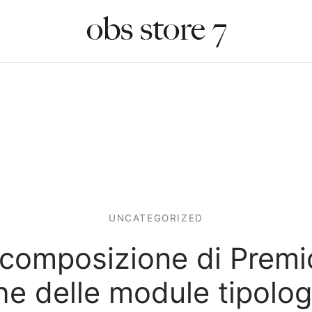
UNCATEGORIZED
composizione di Premio
he delle module tipolog