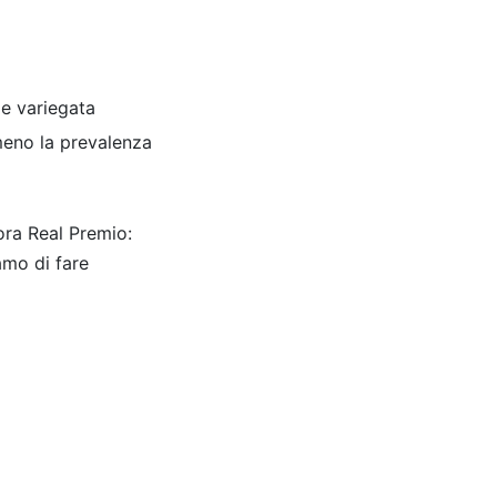
e variegata
lomeno la prevalenza
ora Real Premio:
amo di fare