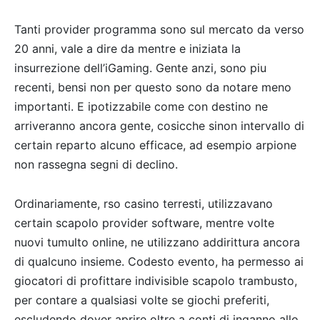
Tanti provider programma sono sul mercato da verso
20 anni, vale a dire da mentre e iniziata la
insurrezione dell’iGaming. Gente anzi, sono piu
recenti, bensi non per questo sono da notare meno
importanti. E ipotizzabile come con destino ne
arriveranno ancora gente, cosicche sinon intervallo di
certain reparto alcuno efficace, ad esempio arpione
non rassegna segni di declino.
Ordinariamente, rso casino terresti, utilizzavano
certain scapolo provider software, mentre volte
nuovi tumulto online, ne utilizzano addirittura ancora
di qualcuno insieme. Codesto evento, ha permesso ai
giocatori di profittare indivisible scapolo trambusto,
per contare a qualsiasi volte se giochi preferiti,
escludendo dover aprire oltre a conti di inganno allo