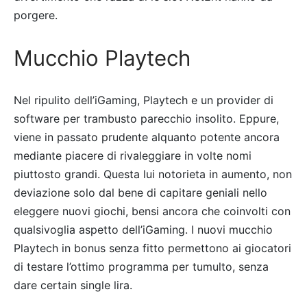
porgere.
Mucchio Playtech
Nel ripulito dell’iGaming, Playtech e un provider di
software per trambusto parecchio insolito. Eppure,
viene in passato prudente alquanto potente ancora
mediante piacere di rivaleggiare in volte nomi
piuttosto grandi. Questa lui notorieta in aumento, non
deviazione solo dal bene di capitare geniali nello
eleggere nuovi giochi, bensi ancora che coinvolti con
qualsivoglia aspetto dell’iGaming. I nuovi mucchio
Playtech in bonus senza fitto permettono ai giocatori
di testare l’ottimo programma per tumulto, senza
dare certain single lira.