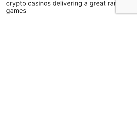
crypto casinos delivering a great range
games
marzo 27, 2026
Was Share Court for the California? Yet not, Share
will not work with all says in the usa. It brings…
Política de Privacidad
Terminos y Condiciones
Cambios y Devoluciones