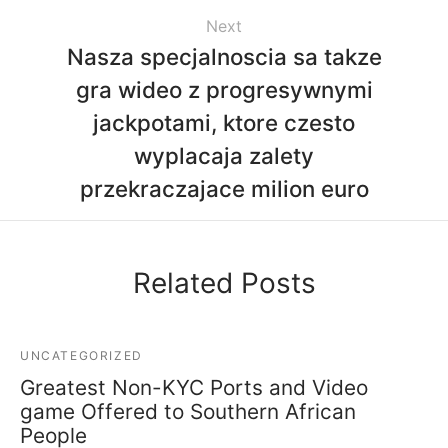
Next
Nasza specjalnoscia sa takze
gra wideo z progresywnymi
jackpotami, ktore czesto
wyplacaja zalety
przekraczajace milion euro
Related Posts
UNCATEGORIZED
Greatest Non-KYC Ports and Video
game Offered to Southern African
People