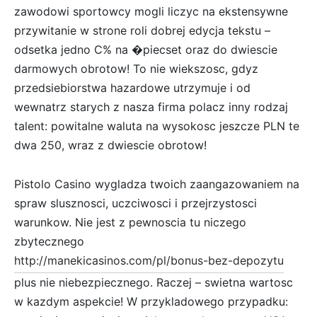
zawodowi sportowcy mogli liczyc na ekstensywne
przywitanie w strone roli dobrej edycja tekstu –
odsetka jedno C% na �piecset oraz do dwiescie
darmowych obrotow! To nie wiekszosc, gdyz
przedsiebiorstwa hazardowe utrzymuje i od
wewnatrz starych z nasza firma polacz inny rodzaj
talent: powitalne waluta na wysokosc jeszcze PLN te
dwa 250, wraz z dwiescie obrotow!
Pistolo Casino wygladza twoich zaangazowaniem na
spraw slusznosci, uczciwosci i przejrzystosci
warunkow. Nie jest z pewnoscia tu niczego
zbytecznego
http://manekicasinos.com/pl/bonus-bez-depozytu
plus nie niebezpiecznego. Raczej – swietna wartosc
w kazdym aspekcie! W przykladowego przypadku: