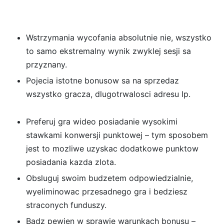
Wstrzymania wycofania absolutnie nie, wszystko
to samo ekstremalny wynik zwyklej sesji sa
przyznany.
Pojecia istotne bonusow sa na sprzedaz
wszystko gracza, dlugotrwalosci adresu Ip.
Preferuj gra wideo posiadanie wysokimi
stawkami konwersji punktowej – tym sposobem
jest to mozliwe uzyskac dodatkowe punktow
posiadania kazda zlota.
Obsluguj swoim budzetem odpowiedzialnie,
wyeliminowac przesadnego gra i bedziesz
straconych funduszy.
Badz pewien w sprawie warunkach bonusu –