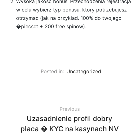
Wysoka jakosc bonus: Przechodzenia rejestracja
w celu wybierz typ bonusu, ktory potrzebujesz
otrzymac (jak na przyklad. 100% do twojego
�piecset + 200 free spinow).
Posted in:
Uncategorized
Previous
Uzasadnienie profil dobry
placa � KYC na kasynach NV