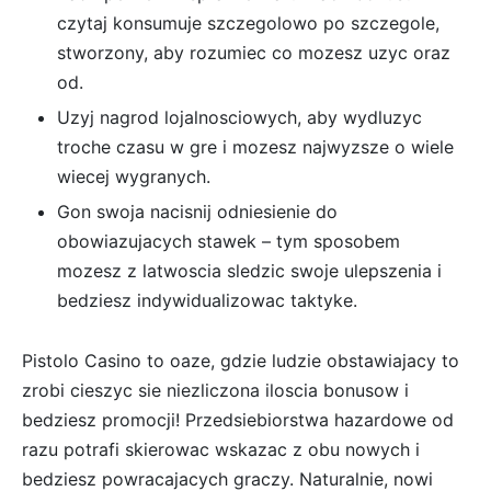
czytaj konsumuje szczegolowo po szczegole,
stworzony, aby rozumiec co mozesz uzyc oraz
od.
Uzyj nagrod lojalnosciowych, aby wydluzyc
troche czasu w gre i mozesz najwyzsze o wiele
wiecej wygranych.
Gon swoja nacisnij odniesienie do
obowiazujacych stawek – tym sposobem
mozesz z latwoscia sledzic swoje ulepszenia i
bedziesz indywidualizowac taktyke.
Pistolo Casino to oaze, gdzie ludzie obstawiajacy to
zrobi cieszyc sie niezliczona iloscia bonusow i
bedziesz promocji! Przedsiebiorstwa hazardowe od
razu potrafi skierowac wskazac z obu nowych i
bedziesz powracajacych graczy. Naturalnie, nowi