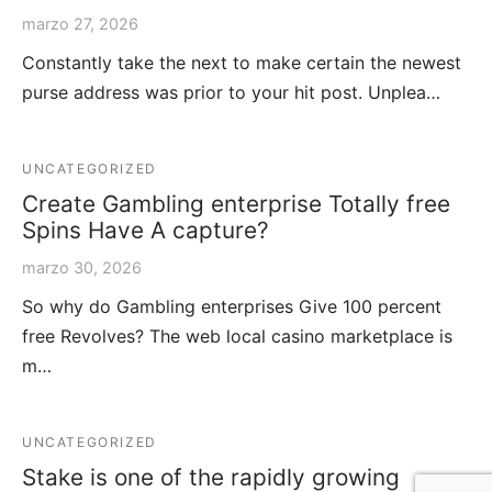
marzo 27, 2026
Constantly take the next to make certain the newest
purse address was prior to your hit post. Unplea…
UNCATEGORIZED
Create Gambling enterprise Totally free
Spins Have A capture?
marzo 30, 2026
So why do Gambling enterprises Give 100 percent
free Revolves? The web local casino marketplace is
m…
UNCATEGORIZED
Stake is one of the rapidly growing