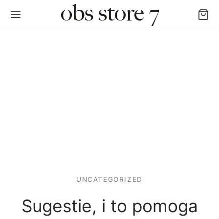
Back
AS LAS CATEGORÍAS
igan y Chalecos
as y Poleras
UNCATEGORIZED
Sugestie, i to pomoga
alones, Jogger y Leggins