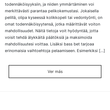
uetas y Blazer
todennäköisyyksiin, ja niiden ymmärtäminen voi
merkittävästi parantaa pelikokemustasi. Jokaisella
idos Enteros y Faldas
pelillä, olipa kyseessä kolikkopeli tai vedonlyönti, on
omat todennäköisyytensä, jotka määrittävät voiton
Kids
mahdollisuudet. Näitä tietoja voit hyödyntää, jotta
voisit tehdä älykkäitä päätöksiä ja maksimoida
sorios
mahdollisuutesi voittaa. Lisäksi bass bet tarjoaa
erinomaisia vaihtoehtoja pelaamiseen. Esimerkiksi […]
Ver más