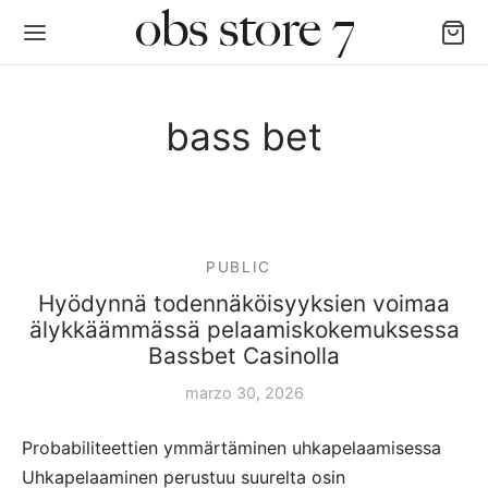
bass bet
Back
PUBLIC
AS LAS CATEGORÍAS
Hyödynnä todennäköisyyksien voimaa
älykkäämmässä pelaamiskokemuksessa
igan y Chalecos
Bassbet Casinolla
marzo 30, 2026
as y Poleras
Probabiliteettien ymmärtäminen uhkapelaamisessa
alones, Jogger y Leggins
Uhkapelaaminen perustuu suurelta osin