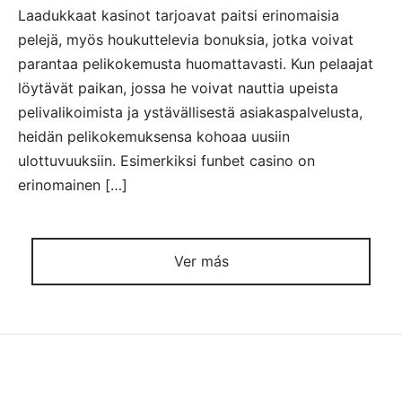
uetas y Blazer
Laadukkaat kasinot tarjoavat paitsi erinomaisia
pelejä, myös houkuttelevia bonuksia, jotka voivat
idos Enteros y Faldas
parantaa pelikokemusta huomattavasti. Kun pelaajat
löytävät paikan, jossa he voivat nauttia upeista
Kids
pelivalikoimista ja ystävällisestä asiakaspalvelusta,
heidän pelikokemuksensa kohoaa uusiin
sorios
ulottuvuuksiin. Esimerkiksi funbet casino on
erinomainen […]
Ver más