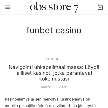
funbet casino
Back
PUBLIC
AS LAS CATEGORÍAS
Navigointi uhkapelimaailmassa: Löydä
lailliset kasinot, jotka parantavat
igan y Chalecos
kokemustasi
marzo 30, 2026
as y Poleras
Kasinoelämys ja sen merkitys Kasinoelämys on
alones, Jogger y Leggins
monille pelaajille tärkeä osa viihdettä ja jännitystä.