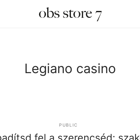
Legiano casino
PUBLIC
adítsd fel a szerencséd: szak