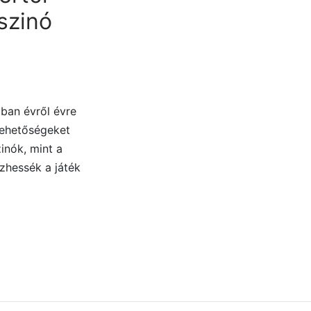
szinó
ban évről évre
lehetőségeket
inók, mint a
zhessék a játék