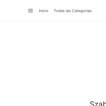
Inicio
Todas las Categorías
Szab