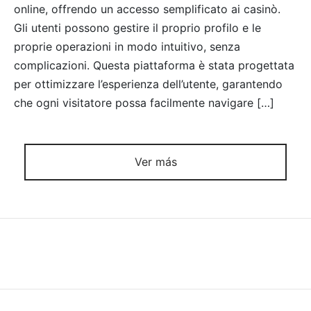
online, offrendo un accesso semplificato ai casinò.
uetas y Blazer
Gli utenti possono gestire il proprio profilo e le
idos Enteros y Faldas
proprie operazioni in modo intuitivo, senza
complicazioni. Questa piattaforma è stata progettata
Kids
per ottimizzare l’esperienza dell’utente, garantendo
che ogni visitatore possa facilmente navigare […]
sorios
Ver más