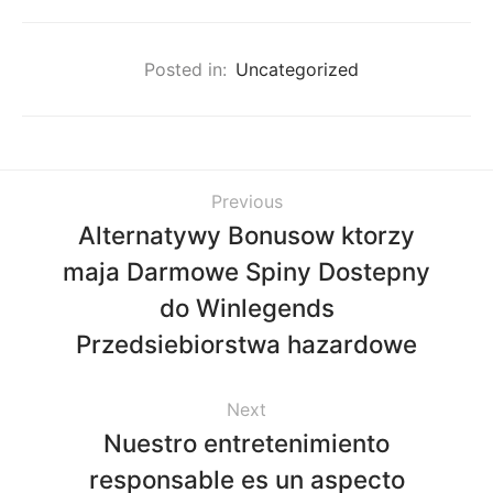
Posted in:
Uncategorized
Previous
Alternatywy Bonusow ktorzy
maja Darmowe Spiny Dostepny
do Winlegends
Przedsiebiorstwa hazardowe
Next
Nuestro entretenimiento
responsable es un aspecto