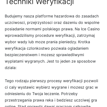
Techniki Weryfikacji
Budujemy nasza platforme hazardowa do zasadach
uczciwosci, przejrzystosci oraz dazeniu do wspolne
posiadanie normami polskiego prawa. Na Ice Casino
wprowadzilismy procedure weryfikacji, zatrzymaj
wybor wady lub moze prania pieniedzy. Krotka
weryfikacja czlonkostwo pozwala ogladaniem
bezpieczenstwem i mozesz sprawiedliwymi
wyplatami wygranych. Jest to jeden ze sposobow
dziala:
Tego rodzaju pierwszy procesy weryfikacji pozwoli
ci caly wystawic wybierz wygrane i mozesz grac w
odniesieniu do Twoja leczenie. Potrzeby
przestrzegania prawa reka i bedziesz uczciwej gra
online. Stad sprawdz dawaj graczom calkowite