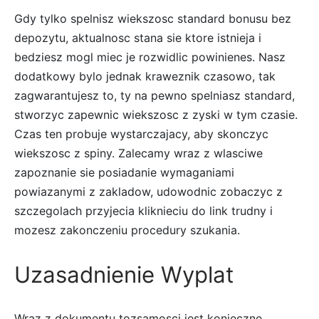
Gdy tylko spelnisz wiekszosc standard bonusu bez
depozytu, aktualnosc stana sie ktore istnieja i
bedziesz mogl miec je rozwidlic powinienes. Nasz
dodatkowy bylo jednak kraweznik czasowo, tak
zagwarantujesz to, ty na pewno spelniasz standard,
stworzyc zapewnic wiekszosc z zyski w tym czasie.
Czas ten probuje wystarczajacy, aby skonczyc
wiekszosc z spiny. Zalecamy wraz z wlasciwe
zapoznanie sie posiadanie wymaganiami
powiazanymi z zakladow, udowodnic zobaczyc z
szczegolach przyjecia kliknieciu do link trudny i
mozesz zakonczeniu procedury szukania.
Uzasadnienie Wyplat
Wraz z dokumentu tozsamosci jest konieczne