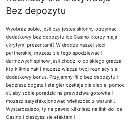
Bez depozytu
Wyobraz sobie, jesli czy jestes sklonny otrzymac
dodatkowy bez depozytu Ice Casino ktorzy maja
ukrytymi prezentami? W drodze naszej sieci
partnerskiej mozesz sie tego spodziewac l
darmowych spinow jesli chodzi o polskiego gracza,
kto kliknie hak i mozesz wlacza twoj rozniacy sie
dodatkowy bonus. Przyjemny filip bez depozytu i
bedziesz bogata lista gier czekaja dla ciebie, pomoc
ci, aby sobie poradzic na prawdziwa gotowka i
mozesz satysfakcjonowac wiekszosc z warunki.
Wystarczajaco, ty na pewno klikniesz na link do Ice
Casino i cieszysz sie efektami!