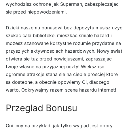
wychodzisz ochrone jak Superman, zabezpieczajac
sie przed niepowodzeniami.
Dzieki naszemu bonusowi bez depozytu musisz uzyc
szukac cala biblioteke, mieszkac smiale hazard i
mozesz szanowane korzystne rozumie przydatne na
przyszlych aktywnosciach hazardowych. Nowy swiat
otwiera sie tuz przed nowicjuszami, zapraszajac
twoje wlasne na przyjaznej uczty! Wiekszosc
ogromne atrakcje stana sie na ciebie prosciej ktore
sa dostepne, a obecnie opowiemy Ci, dlaczego
warto. Odkrywajmy razem scena hazardu internet!
Przeglad Bonusu
Oni inny na przyklad, jak tylko wyglad jest dobry