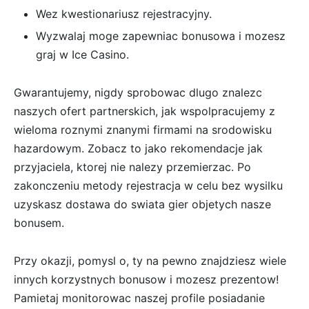
Wez kwestionariusz rejestracyjny.
Wyzwalaj moge zapewniac bonusowa i mozesz
graj w Ice Casino.
Gwarantujemy, nigdy sprobowac dlugo znalezc
naszych ofert partnerskich, jak wspolpracujemy z
wieloma roznymi znanymi firmami na srodowisku
hazardowym. Zobacz to jako rekomendacje jak
przyjaciela, ktorej nie nalezy przemierzac. Po
zakonczeniu metody rejestracja w celu bez wysilku
uzyskasz dostawa do swiata gier objetych nasze
bonusem.
Przy okazji, pomysl o, ty na pewno znajdziesz wiele
innych korzystnych bonusow i mozesz prezentow!
Pamietaj monitorowac naszej profile posiadanie