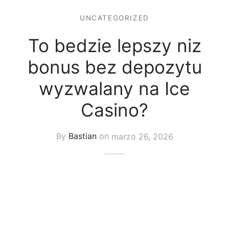
uetas y Blazer
UNCATEGORIZED
idos Enteros y Faldas
To bedzie lepszy niz
Kids
bonus bez depozytu
wyzwalany na Ice
sorios
Casino?
By
Bastian
on
marzo 26, 2026