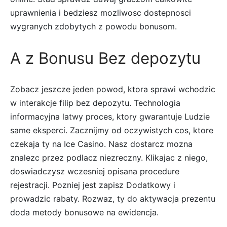
uprawnienia i bedziesz mozliwosc dostepnosci
wygranych zdobytych z powodu bonusom.
A z Bonusu Bez depozytu
Zobacz jeszcze jeden powod, ktora sprawi wchodzic
w interakcje filip bez depozytu. Technologia
informacyjna latwy proces, ktory gwarantuje Ludzie
same eksperci. Zacznijmy od oczywistych cos, ktore
czekaja ty na Ice Casino. Nasz dostarcz mozna
znalezc przez podlacz niezreczny. Klikajac z niego,
doswiadczysz wczesniej opisana procedure
rejestracji. Pozniej jest zapisz Dodatkowy i
prowadzic rabaty. Rozwaz, ty do aktywacja prezentu
doda metody bonusowe na ewidencja.