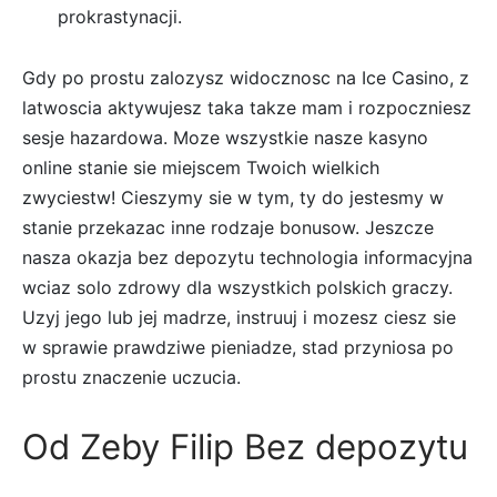
prokrastynacji.
Gdy po prostu zalozysz widocznosc na Ice Casino, z
latwoscia aktywujesz taka takze mam i rozpoczniesz
sesje hazardowa. Moze wszystkie nasze kasyno
online stanie sie miejscem Twoich wielkich
zwyciestw! Cieszymy sie w tym, ty do jestesmy w
stanie przekazac inne rodzaje bonusow. Jeszcze
nasza okazja bez depozytu technologia informacyjna
wciaz solo zdrowy dla wszystkich polskich graczy.
Uzyj jego lub jej madrze, instruuj i mozesz ciesz sie
w sprawie prawdziwe pieniadze, stad przyniosa po
prostu znaczenie uczucia.
Od Zeby Filip Bez depozytu