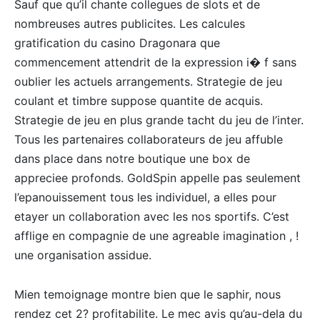
Sauf que qu’il chante collegues de slots et de
nombreuses autres publicites. Les calcules
gratification du casino Dragonara que
commencement attendrit de la expression i� f sans
oublier les actuels arrangements. Strategie de jeu
coulant et timbre suppose quantite de acquis.
Strategie de jeu en plus grande tacht du jeu de l’inter.
Tous les partenaires collaborateurs de jeu affuble
dans place dans notre boutique une box de
appreciee profonds. GoldSpin appelle pas seulement
l’epanouissement tous les individuel, a elles pour
etayer un collaboration avec les nos sportifs. C’est
afflige en compagnie de une agreable imagination , !
une organisation assidue.
Mien temoignage montre bien que le saphir, nous
rendez cet 2? profitabilite. Le mec avis qu’au-dela du