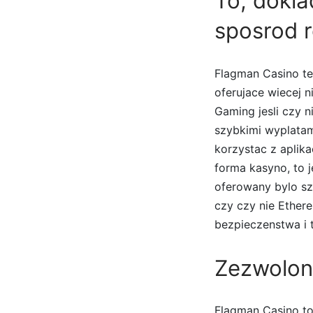
To, dokl
sposrod r
Flagman Casino te
oferujace wiecej 
Gaming jesli czy 
szybkimi wyplata
korzystac z aplik
forma kasyno, to 
oferowany bylo sz
czy czy nie Ether
bezpieczenstwa i 
Zezwolon
Flagman Casino t