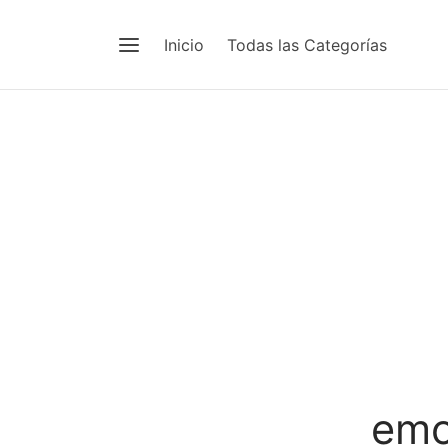
Inicio
Todas las Categorías
emo