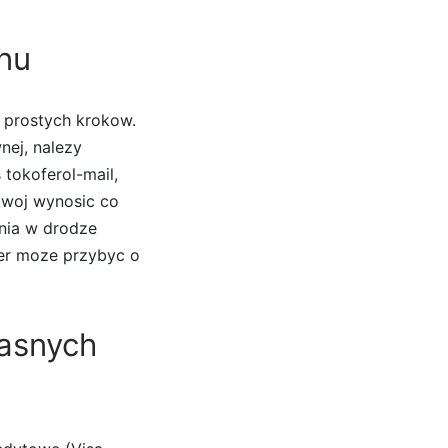
inu
 prostych krokow.
nej, nalezy
 tokoferol-mail,
twoj wynosic co
ania w drodze
ner moze przybyc o
asnych