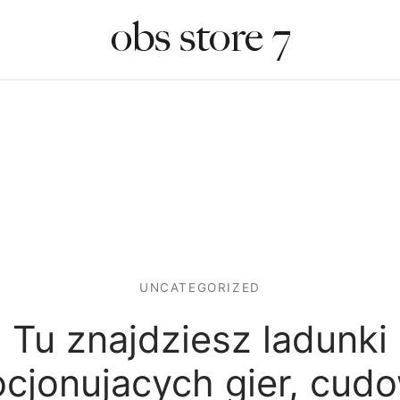
UNCATEGORIZED
Tu znajdziesz ladunki
cjonujacych gier, cud