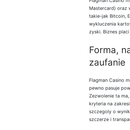
Flagman Casino ma
Mastercard) oraz w
takie-jak Bitcoin,
wykluczenia karto
zyski. Biznes plac
Forma, n
zaufanie
Flagman Casino ma
pewno pasuje pow
Zezwolenie ta ma,
kryteria na zakre
szczegoly o wynika
szczerze i transpa