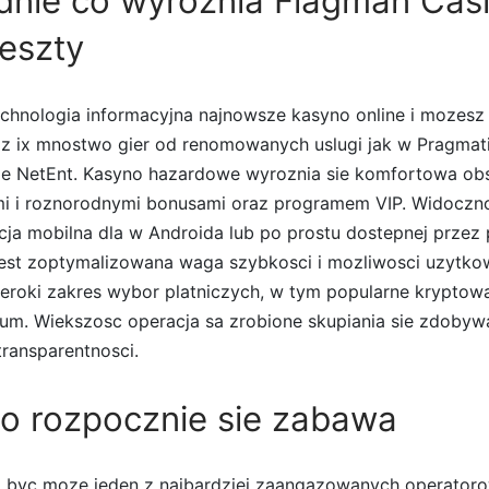
adnie co wyroznia Flagman Cas
eszty
chnologia informacyjna najnowsze kasyno online i mozes
niz ix mnostwo gier od renomowanych uslugi jak w Pragmati
nie NetEnt. Kasyno hazardowe wyroznia sie komfortowa obsl
mi i roznorodnymi bonusami oraz programem VIP. Widoczn
acja mobilna dla w Androida lub po prostu dostepnej przez
jest zoptymalizowana waga szybkosci i mozliwosci uzytkow
eroki zakres wybor platniczych, w tym popularne kryptowal
eum. Wiekszosc operacja sa zrobione skupiania sie zdobywa
transparentnosci.
o rozpocznie sie zabawa
o byc moze jeden z najbardziej zaangazowanych operator