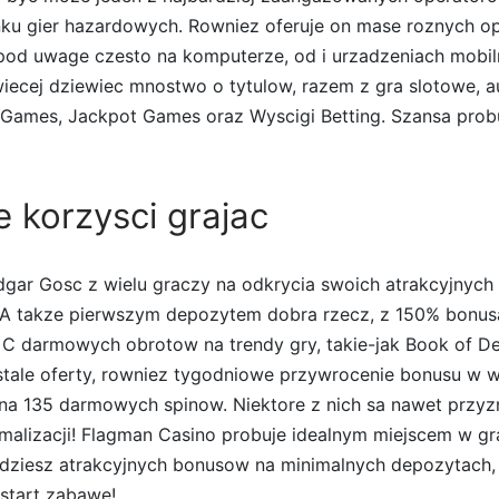
ynku gier hazardowych. Rowniez oferuje on mase roznych op
pod uwage czesto na komputerze, od i urzadzeniach mobi
wiecej dziewiec mnostwo o tytulow, razem z gra slotowe, a
 Games, Jackpot Games oraz Wyscigi Betting. Szansa prob
 korzysci grajac
gar Gosc z wielu graczy na odkrycia swoich atrakcyjnych
 A takze pierwszym depozytem dobra rzecz, z 150% bonu
 C darmowych obrotow na trendy gry, takie-jak Book of De
stale oferty, rowniez tygodniowe przywrocenie bonusu w 
na 135 darmowych spinow. Niektore z nich sa nawet przy
malizacji! Flagman Casino probuje idealnym miejscem w gr
 bedziesz atrakcyjnych bonusow na minimalnych depozytach,
 start zabawe!