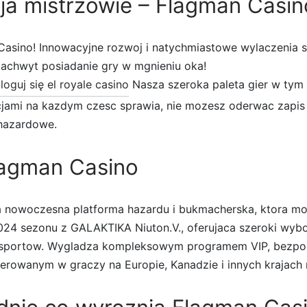
ja mistrzowie – Flagman Casin
Casino! Innowacyjne rozwoj i natychmiastowe wylaczenia sp
zachwyt posiadanie gry w mgnieniu oka!
loguj się el royale casino
Nasza szeroka paleta gier w tym
cjami na kazdym czesc sprawia, nie mozesz oderwac zapis
 hazardowe.
lagman Casino
 nowoczesna platforma hazardu i bukmacherska, ktora mo
24 sezonu z GALAKTIKA Niuton.V., oferujaca szeroki wybo
sportow. Wygladza kompleksowym programem VIP, bezpos
ierowanym w graczy na Europie, Kanadzie i innych krajach 