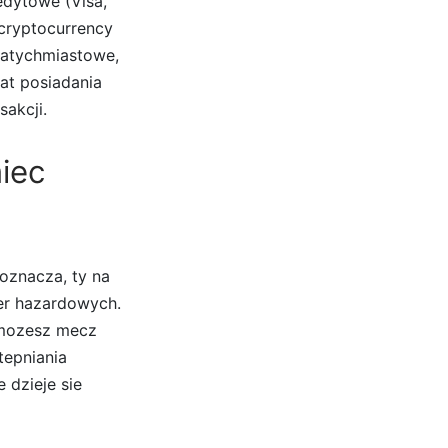
edytowe (Visa,
 cryptocurrency
 natychmiastowe,
at posiadania
sakcji.
iec
oznacza, ty na
er hazardowych.
i mozesz mecz
tepniania
 dzieje sie