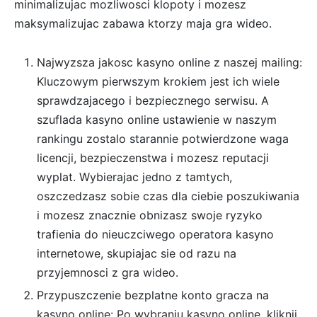
minimalizujac mozliwosci klopoty i mozesz
maksymalizujac zabawa ktorzy maja gra wideo.
Najwyzsza jakosc kasyno online z naszej mailing:
Kluczowym pierwszym krokiem jest ich wiele
sprawdzajacego i bezpiecznego serwisu. A
szuflada kasyno online ustawienie w naszym
rankingu zostalo starannie potwierdzone waga
licencji, bezpieczenstwa i mozesz reputacji
wyplat. Wybierajac jedno z tamtych,
oszczedzasz sobie czas dla ciebie poszukiwania
i mozesz znacznie obnizasz swoje ryzyko
trafienia do nieuczciwego operatora kasyno
internetowe, skupiajac sie od razu na
przyjemnosci z gra wideo.
Przypuszczenie bezplatne konto gracza na
kasyno online: Po wybraniu kasyno online, kliknij