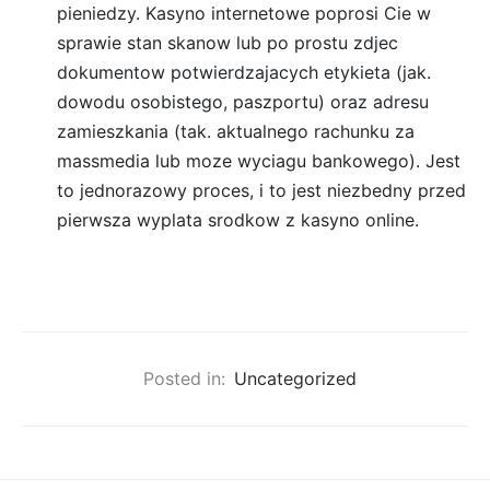
pieniedzy. Kasyno internetowe poprosi Cie w
sprawie stan skanow lub po prostu zdjec
dokumentow potwierdzajacych etykieta (jak.
dowodu osobistego, paszportu) oraz adresu
zamieszkania (tak. aktualnego rachunku za
massmedia lub moze wyciagu bankowego). Jest
to jednorazowy proces, i to jest niezbedny przed
pierwsza wyplata srodkow z kasyno online.
Posted in:
Uncategorized