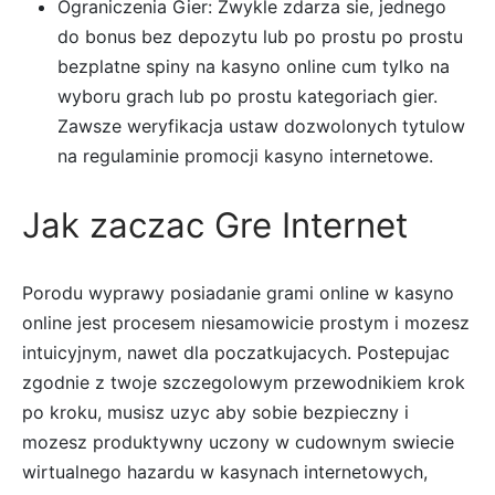
Ograniczenia Gier: Zwykle zdarza sie, jednego
do bonus bez depozytu lub po prostu po prostu
bezplatne spiny na kasyno online cum tylko na
wyboru grach lub po prostu kategoriach gier.
Zawsze weryfikacja ustaw dozwolonych tytulow
na regulaminie promocji kasyno internetowe.
Jak zaczac Gre Internet
Porodu wyprawy posiadanie grami online w kasyno
online jest procesem niesamowicie prostym i mozesz
intuicyjnym, nawet dla poczatkujacych. Postepujac
zgodnie z twoje szczegolowym przewodnikiem krok
po kroku, musisz uzyc aby sobie bezpieczny i
mozesz produktywny uczony w cudownym swiecie
wirtualnego hazardu w kasynach internetowych,