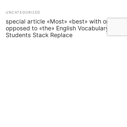
UNCATEGORIZED
special article «Most» «best» with or as
opposed to «the» English Vocabulary
Students Stack Replace
marzo 30, 2026
Slot games on your mobile are in fact very important,
that it’s vital that every slots both works wi…