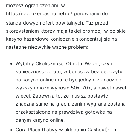
mozesz ograniczeniami w
https://ggpokercasino.net/pl/
porownaniu do
standardowych ofert powitalnych. Tuz przed
skorzystaniem ktorzy maja takiej promocji w polskie
kasyno hazardowe koniecznie skoncentruj sie na
nastepne niezwykle wazne problem:
Wybitny Okolicznosci Obrotu: Wager, czyli
koniecznosc obrotu, w bonusow bez depozytu
na kasyno online moze byc jednym z znacznie
wyzszy i moze wynosic 50x, 70x, a nawet nawet
wiecej. Zapewnia to, ze musisz postawic
znaczna sume na grach, zanim wygrana zostana
przeksztalcone na prawdziwa gotowke na
danym kasyno online.
Gora Placa (Latwy w ukladaniu Cashout): To