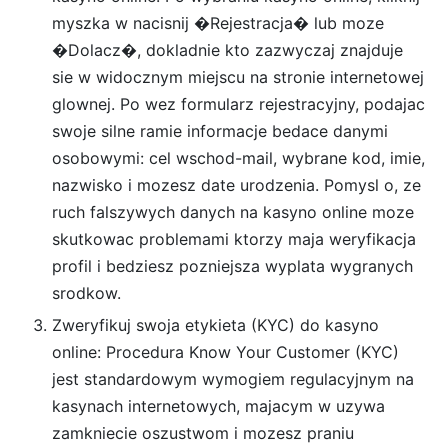
myszka w nacisnij �Rejestracja� lub moze
�Dolacz�, dokladnie kto zazwyczaj znajduje
sie w widocznym miejscu na stronie internetowej
glownej. Po wez formularz rejestracyjny, podajac
swoje silne ramie informacje bedace danymi
osobowymi: cel wschod-mail, wybrane kod, imie,
nazwisko i mozesz date urodzenia. Pomysl o, ze
ruch falszywych danych na kasyno online moze
skutkowac problemami ktorzy maja weryfikacja
profil i bedziesz pozniejsza wyplata wygranych
srodkow.
Zweryfikuj swoja etykieta (KYC) do kasyno
online: Procedura Know Your Customer (KYC)
jest standardowym wymogiem regulacyjnym na
kasynach internetowych, majacym w uzywa
zamkniecie oszustwom i mozesz praniu