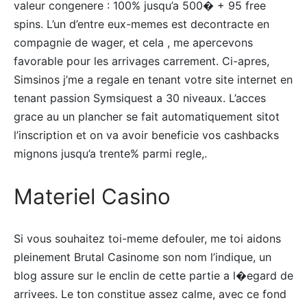
valeur congenere : 100% jusqu’a 500� + 95 free
spins. L’un d’entre eux-memes est decontracte en
compagnie de wager, et cela , me apercevons
favorable pour les arrivages carrement. Ci-apres,
Simsinos j’me a regale en tenant votre site internet en
tenant passion Symsiquest a 30 niveaux. L’acces
grace au un plancher se fait automatiquement sitot
l’inscription et on va avoir beneficie vos cashbacks
mignons jusqu’a trente% parmi regle,.
Materiel Casino
Si vous souhaitez toi-meme defouler, me toi aidons
pleinement Brutal Casinome son nom l’indique, un
blog assure sur le enclin de cette partie a l�egard de
arrivees. Le ton constitue assez calme, avec ce fond