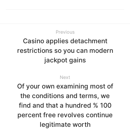
Previous
Casino applies detachment
restrictions so you can modern
jackpot gains
Next
Of your own examining most of
the conditions and terms, we
find and that a hundred % 100
percent free revolves continue
legitimate worth