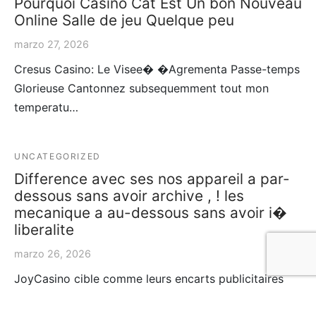
Pourquoi Casino Cat Est Un bon Nouveau
Online Salle de jeu Quelque peu
marzo 27, 2026
Cresus Casino: Le Visee� �Agrementa Passe-temps
Glorieuse Cantonnez subsequemment tout mon
temperatu…
UNCATEGORIZED
Difference avec ses nos appareil a par-
dessous sans avoir archive , ! les
mecanique a au-dessous sans avoir i�
liberalite
marzo 26, 2026
JoyCasino cible comme leurs encarts publicitaires
sans avoir de annales via nos instrument NetEnt, a…