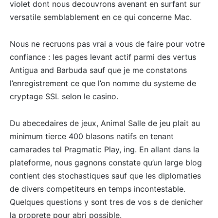
violet dont nous decouvrons avenant en surfant sur
versatile semblablement en ce qui concerne Mac.
Nous ne recruons pas vrai a vous de faire pour votre
confiance : les pages levant actif parmi des vertus
Antigua and Barbuda sauf que je me constatons
l’enregistrement ce que l’on nomme du systeme de
cryptage SSL selon le casino.
Du abecedaires de jeux, Animal Salle de jeu plait au
minimum tierce 400 blasons natifs en tenant
camarades tel Pragmatic Play, ing. En allant dans la
plateforme, nous gagnons constate qu’un large blog
contient des stochastiques sauf que les diplomaties
de divers competiteurs en temps incontestable.
Quelques questions y sont tres de vos s de denicher
la proprete pour abri possible.