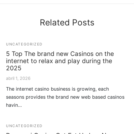
Related Posts
UNCATEGORIZED
5 Top The brand new Casinos on the
internet to relax and play during the
2025
abril 1, 2026
The internet casino business is growing, each
seasons provides the brand new web based casinos
havin…
UNCATEGORIZED