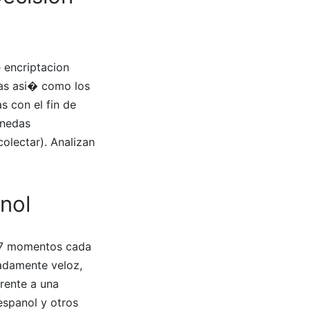
e encriptacion
las asi� como los
s con el fin de
onedas
olectar). Analizan
nol
a, 7 momentos cada
adamente veloz,
rente a una
espanol y otros