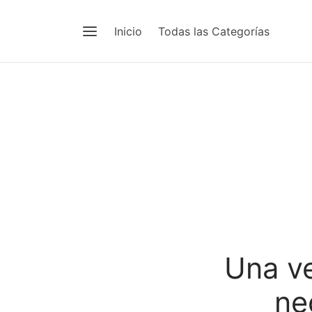
Inicio
Todas las Categorías
Una ve
ne