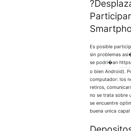
?Desplaza
Participa
Smartph
Es posible partici
sin problemas asi
se podri�an
https
o bien Android). 
computador: los no
retiros, comunicar
no se trata sobre 
se encuentre opti
buena unica capa!
Depositos