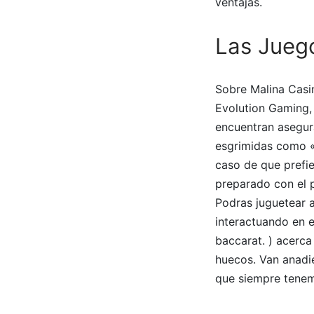
ventajas.
Las Juego
Sobre Malina Casin
Evolution Gaming, 
encuentran asegur
esgrimidas como «
caso de que prefie
preparado con el 
Podras juguetear 
interactuando en e
baccarat. ) acerca
huecos. Van anadie
que siempre tenem