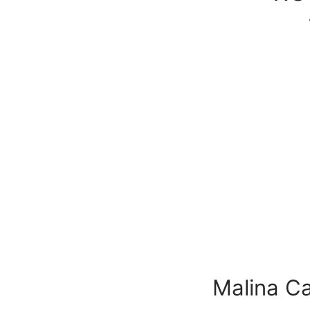
Malina C