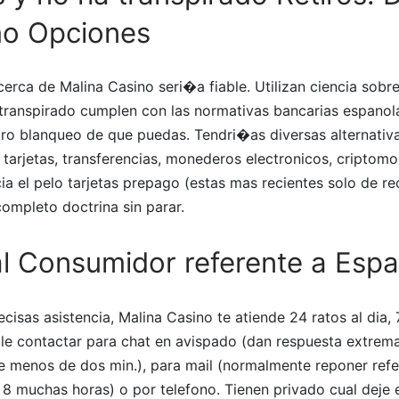
o Opciones
erca de Malina Casino seri�a fiable. Utilizan ciencia sobr
transpirado cumplen con las normativas bancarias espano
ro blanqueo de que puedas. Tendri�as diversas alternativa
: tarjetas, transferencias, monederos electronicos, criptom
a el pelo tarjetas prepago (estas mas recientes solo de rec
completo doctrina sin parar.
al Consumidor referente a Espa
cisas asistencia, Malina Casino te atiende 24 ratos al di
ble contactar para chat en avispado (dan respuesta extrem
 menos de dos min.), para mail (normalmente reponer refe
a 8 muchas horas) o por telefono. Tienen privado cual deje 