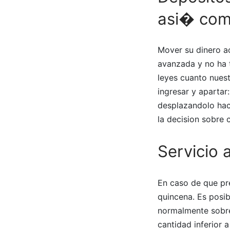
asi� com
Mover su dinero ac
avanzada y no ha 
leyes cuanto nuest
ingresar y apartar
desplazandolo haci
la decision sobre 
Servicio 
En caso de que pre
quincena. Es posi
normalmente sobre
cantidad inferior 