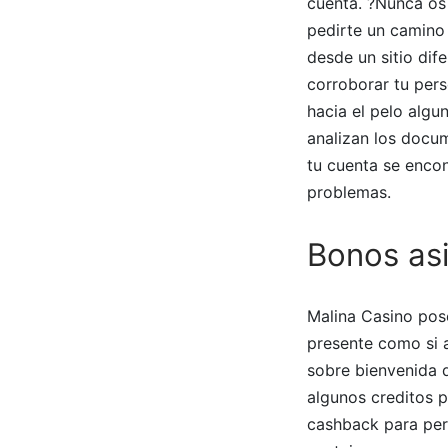
cuenta. ?Nunca os
pedirte un camino
desde un sitio dif
corroborar tu per
hacia el pelo alg
analizan los docum
tu cuenta se encon
problemas.
Bonos as
Malina Casino pos
presente como si a
sobre bienvenida q
algunos creditos 
cashback para perd