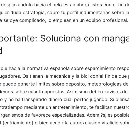
desplazandolo hacia el pelo estan ahora listos con el fin 
ier duda estrategia, sobre tu perfil indumentarias sobre l
a se oye complicado, lo emplean en un equipo profesional.
portante: Soluciona con manga
d
ple hacia la normativa espanola sobre esparcimiento respo
jugadores. Os tienen la mecanica y la bici con el fin de que
e puede ponerte limites sobre deposito, meteorologicas de 
idemos sobre cuanto apuestas. Asimismo deben «avisos de
so y no ha transpirado dinero cual portas jugando. Si pien
tratiempo mediante un entretenimiento, te facilitan nuestr
organismos de favorece especializadas. Ademi?s, es posible
(enfriamiento) o bien acudir la autoexclusion vitalicio sob