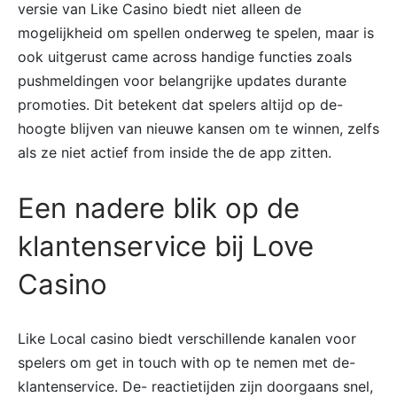
versie van Like Casino biedt niet alleen de
mogelijkheid om spellen onderweg te spelen, maar is
ook uitgerust came across handige functies zoals
pushmeldingen voor belangrijke updates durante
promoties. Dit betekent dat spelers altijd op de-
hoogte blijven van nieuwe kansen om te winnen, zelfs
als ze niet actief from inside the de app zitten.
Een nadere blik op de
klantenservice bij Love
Casino
Like Local casino biedt verschillende kanalen voor
spelers om get in touch with op te nemen met de-
klantenservice. De- reactietijden zijn doorgaans snel,