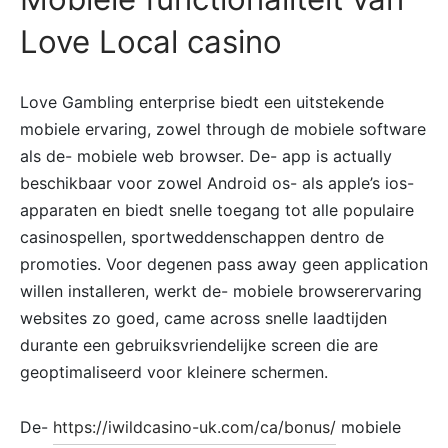
Love Local casino
Love Gambling enterprise biedt een uitstekende
mobiele ervaring, zowel through de mobiele software
als de- mobiele web browser. De- app is actually
beschikbaar voor zowel Android os- als apple’s ios-
apparaten en biedt snelle toegang tot alle populaire
casinospellen, sportweddenschappen dentro de
promoties. Voor degenen pass away geen application
willen installeren, werkt de- mobiele browserervaring
websites zo goed, came across snelle laadtijden
durante een gebruiksvriendelijke screen die are
geoptimaliseerd voor kleinere schermen.
De-
https://iwildcasino-uk.com/ca/bonus/
mobiele