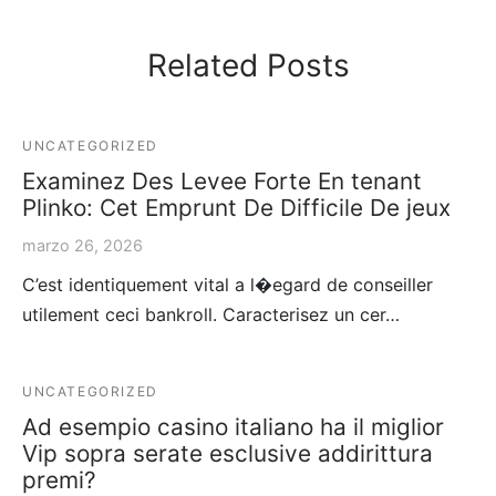
Related Posts
UNCATEGORIZED
Examinez Des Levee Forte En tenant
Plinko: Cet Emprunt De Difficile De jeux
marzo 26, 2026
C’est identiquement vital a l�egard de conseiller
utilement ceci bankroll. Caracterisez un cer…
UNCATEGORIZED
Ad esempio casino italiano ha il miglior
Vip sopra serate esclusive addirittura
premi?