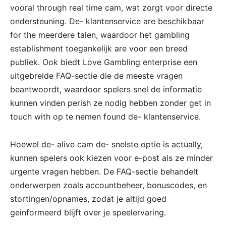
vooral through real time cam, wat zorgt voor directe
ondersteuning. De- klantenservice are beschikbaar
for the meerdere talen, waardoor het gambling
establishment toegankelijk are voor een breed
publiek. Ook biedt Love Gambling enterprise een
uitgebreide FAQ-sectie die de meeste vragen
beantwoordt, waardoor spelers snel de informatie
kunnen vinden perish ze nodig hebben zonder get in
touch with op te nemen found de- klantenservice.
Hoewel de- alive cam de- snelste optie is actually,
kunnen spelers ook kiezen voor e-post als ze minder
urgente vragen hebben. De FAQ-sectie behandelt
onderwerpen zoals accountbeheer, bonuscodes, en
stortingen/opnames, zodat je altijd goed
geinformeerd blijft over je speelervaring.