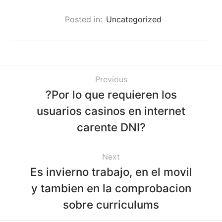
Posted in:
Uncategorized
Previous
?Por lo que requieren los
usuarios casinos en internet
carente DNI?
Next
Es invierno trabajo, en el movil
y tambien en la comprobacion
sobre curriculums