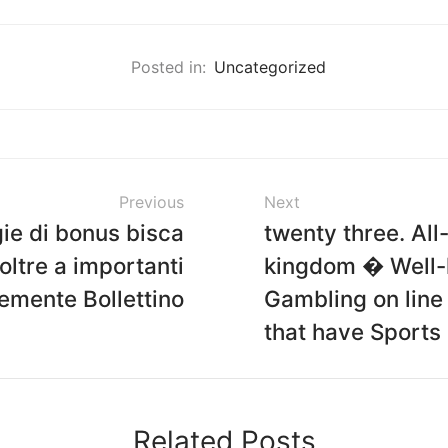
Posted in:
Uncategorized
Previous
Next
gie di bonus bisca
twenty three. All
 oltre a importanti
kingdom � Well
mente Bollettino
Gambling on lin
that have Sports 
Related Posts