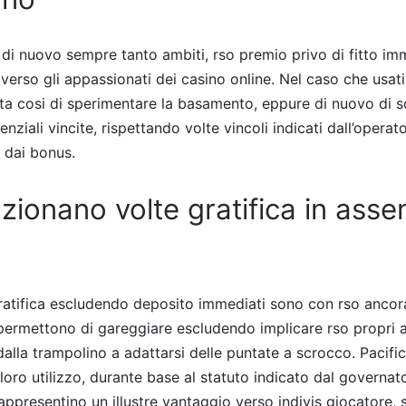
re di nuovo sempre tanto ambiti, rso premio privo di fitto i
 verso gli appassionati dei casino online. Nel caso che usat
ta cosi di sperimentare la basamento, eppure di nuovo di s
enziali vincite, rispettando volte vincoli indicati dall’operat
i dai bonus.
ionano volte gratifica in asse
ratifica escludendo deposito immediati sono con rso ancor
o permettono di gareggiare escludendo implicare rso propri av
lla trampolino a adattarsi delle puntate a scrocco. Pacifi
l loro utilizzo, durante base al statuto indicato dal governa
ppresentino un illustre vantaggio verso indivis giocatore, 