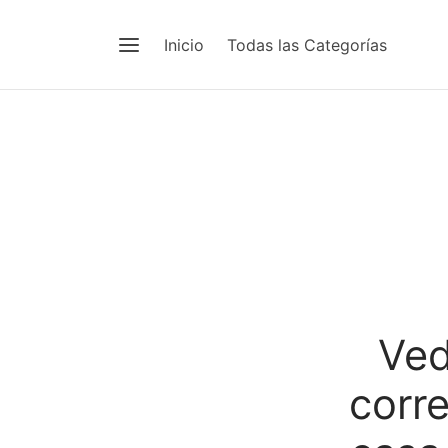
Inicio
Todas las Categorías
Ved
corre