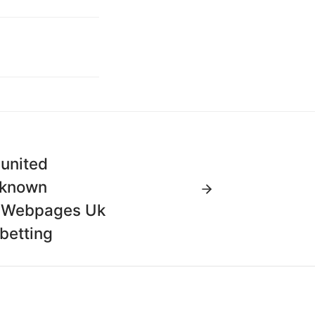
-united
-known
e Webpages Uk
betting