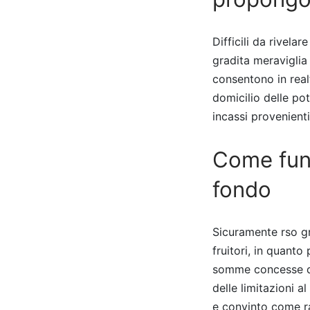
Difficili da rivela
gradita meraviglia
consentono in real
domicilio delle pot
incassi provenient
Come funz
fondo
Sicuramente rso g
fruitori, in quant
somme concesse da
delle limitazioni a
e convinto come ra