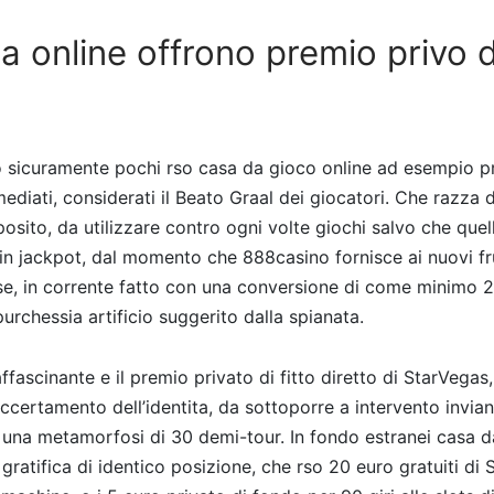
ca online offrono premio privo 
 sicuramente pochi rso casa da gioco online ad esempio 
mediati, considerati il Beato Graal dei giocatori. Che razza d
posito, da utilizzare contro ogni volte giochi salvo che que
in jackpot, dal momento che 888casino fornisce ai nuovi fru
se, in corrente fatto con una conversione di come minimo 
purchessia artificio suggerito dalla spianata.
scinante e il premio privato di fitto diretto di StarVegas,
ccertamento dell’identita, da sottoporre a intervento invia
 una metamorfosi di 30 demi-tour. In fondo estranei casa da
ratifica di identico posizione, che rso 20 euro gratuiti di