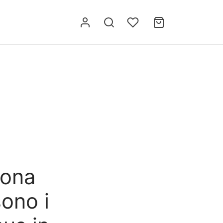
iona
sono i