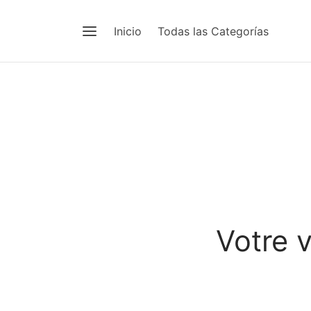
Inicio
Todas las Categorías
Votre v