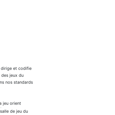
dirige et codifie
e des jeux du
ans nos standards
a
jeu orient
salle de jeu du