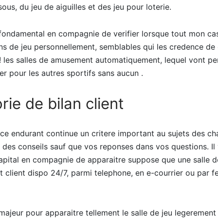
us, du jeu de aiguilles et des jeu pour loterie.
ondamental en compagnie de verifier lorsque tout mon cas
ons de jeu personnellement, semblables qui les credence d
 ! les salles de amusement automatiquement, lequel vont pe
r pour les autres sportifs sans aucun .
rie de bilan client
ice endurant continue un critere important au sujets des c
 des conseils sauf que vos reponses dans vos questions. Il
ital en compagnie de apparaitre suppose que une salle de
 client dispo 24/7, parmi telephone, en e-courrier ou par fe
jeur pour apparaitre tellement le salle de jeu legerement