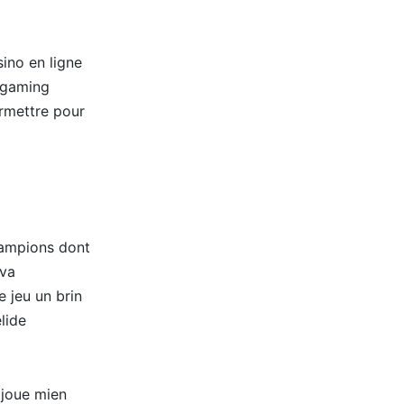
ino en ligne
e gaming
rmettre pour
hampions dont
 va
 jeu un brin
lide
 joue mien