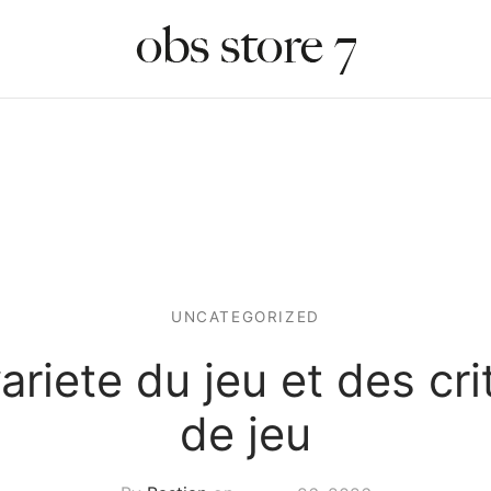
UNCATEGORIZED
ariete du jeu et des cr
de jeu