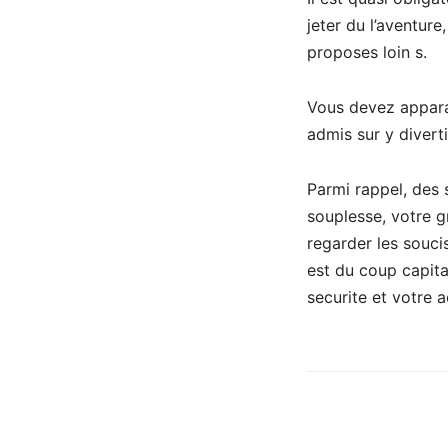
jeter du l’aventur
proposes loin s.
Vous devez apparai
admis sur y diverti
Parmi rappel, des 
souplesse, votre g
regarder les soucis
est du coup capita
securite et votre a