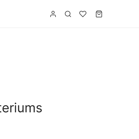
iteriums