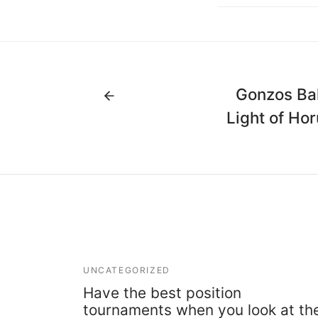
Gonzos Bal
Light of Ho
UNCATEGORIZED
Have the best position
tournaments when you look at th