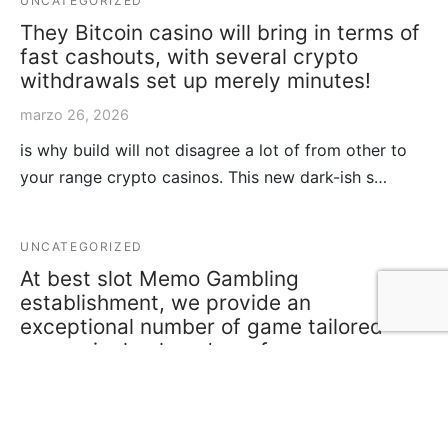
UNCATEGORIZED
They Bitcoin casino will bring in terms of
fast cashouts, with several crypto
withdrawals set up merely minutes!
marzo 26, 2026
is why build will not disagree a lot of from other to
your range crypto casinos. This new dark-ish s…
UNCATEGORIZED
At best slot Memo Gambling
establishment, we provide an
exceptional number of game tailored
every single player’s preference
abril 1, 2026
Memo Casino Most readily useful Slot Game Whether
you are going after existence-modifying progressiv…