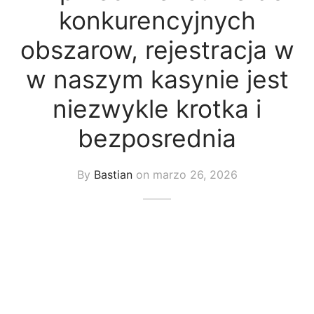
uetas y Blazer
konkurencyjnych
obszarow, rejestracja w
idos Enteros y Faldas
w naszym kasynie jest
Kids
niezwykle krotka i
sorios
bezposrednia
By
Bastian
on
marzo 26, 2026