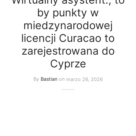
uetas y Blazer
by punkty w
idos Enteros y Faldas
miedzynarodowej
Kids
licencji Curacao to
zarejestrowana do
sorios
Cyprze
By
Bastian
on
marzo 26, 2026