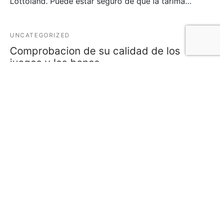
Lottoland. Puede estar seguro de que la tarima…
UNCATEGORIZED
Comprobacion de su calidad de los
juegos y los bonos
marzo 26, 2026
Los diez Superiores Casinos Online sobre Ciertas
zonas de espana acerca de 2025 Angulos relevantes
c…