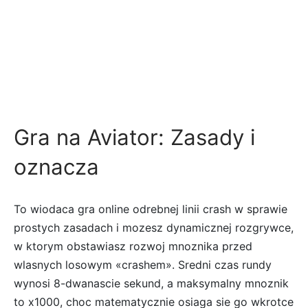
Gra na Aviator: Zasady i
oznacza
To wiodaca gra online odrebnej linii crash w sprawie
prostych zasadach i mozesz dynamicznej rozgrywce,
w ktorym obstawiasz rozwoj mnoznika przed
wlasnych losowym «crashem». Sredni czas rundy
wynosi 8-dwanascie sekund, a maksymalny mnoznik
to x1000, choc matematycznie osiaga sie go wkrotce