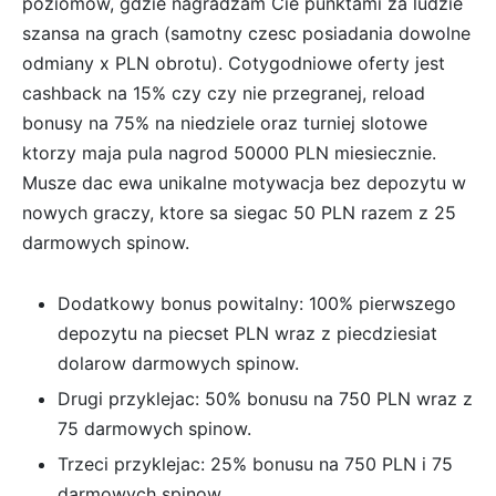
poziomow, gdzie nagradzam Cie punktami za ludzie
szansa na grach (samotny czesc posiadania dowolne
odmiany x PLN obrotu). Cotygodniowe oferty jest
cashback na 15% czy czy nie przegranej, reload
bonusy na 75% na niedziele oraz turniej slotowe
ktorzy maja pula nagrod 50000 PLN miesiecznie.
Musze dac ewa unikalne motywacja bez depozytu w
nowych graczy, ktore sa siegac 50 PLN razem z 25
darmowych spinow.
Dodatkowy bonus powitalny: 100% pierwszego
depozytu na piecset PLN wraz z piecdziesiat
dolarow darmowych spinow.
Drugi przyklejac: 50% bonusu na 750 PLN wraz z
75 darmowych spinow.
Trzeci przyklejac: 25% bonusu na 750 PLN i 75
darmowych spinow.