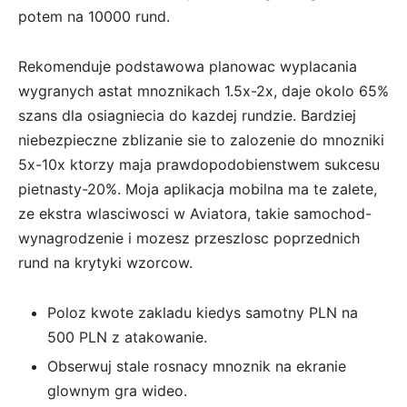
potem na 10000 rund.
Rekomenduje podstawowa planowac wyplacania
wygranych astat mnoznikach 1.5x-2x, daje okolo 65%
szans dla osiagniecia do kazdej rundzie. Bardziej
niebezpieczne zblizanie sie to zalozenie do mnozniki
5x-10x ktorzy maja prawdopodobienstwem sukcesu
pietnasty-20%. Moja aplikacja mobilna ma te zalete,
ze ekstra wlasciwosci w Aviatora, takie samochod-
wynagrodzenie i mozesz przeszlosc poprzednich
rund na krytyki wzorcow.
Poloz kwote zakladu kiedys samotny PLN na
500 PLN z atakowanie.
Obserwuj stale rosnacy mnoznik na ekranie
glownym gra wideo.