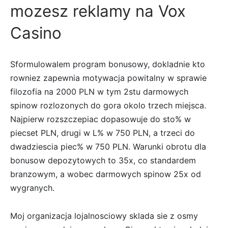
mozesz reklamy na Vox
Casino
Sformulowalem program bonusowy, dokladnie kto
rowniez zapewnia motywacja powitalny w sprawie
filozofia na 2000 PLN w tym 2stu darmowych
spinow rozlozonych do gora okolo trzech miejsca.
Najpierw rozszczepiac dopasowuje do sto% w
piecset PLN, drugi w L% w 750 PLN, a trzeci do
dwadziescia piec% w 750 PLN. Warunki obrotu dla
bonusow depozytowych to 35x, co standardem
branzowym, a wobec darmowych spinow 25x od
wygranych.
Moj organizacja lojalnosciowy sklada sie z osmy