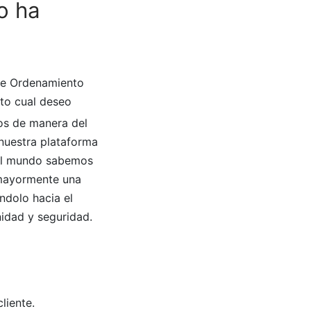
o ha
re Ordenamiento
to cual deseo
os de manera del
 nuestra plataforma
 el mundo sabemos
 mayormente una
ndolo hacia el
idad y seguridad.
liente.