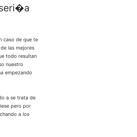
 seri�a
en caso de que te
de las mejores
ue todo resultan
so nuestro
iona empezando
o a se trata de
viese pero por
chando a los