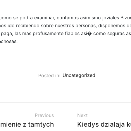
como se podra examinar, contamos asimismo joviales Bizu
os ido recibiendo sobre nuestros personas, disponemos d
 paga, las mas profusamente fiables asi� como seguras a
chosas.
Posted in:
Uncategorized
Previous
Next
mienie z tamtych
Kiedys dzialaja