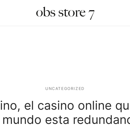
UNCATEGORIZED
no, el casino online q
l mundo esta redundan