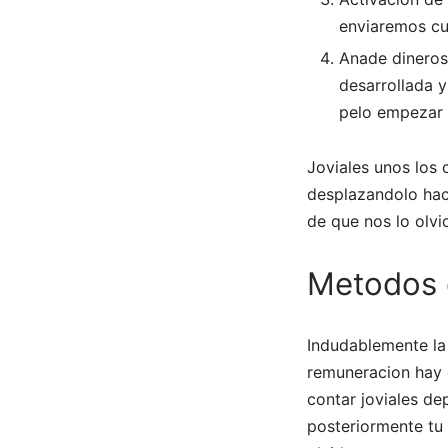
enviaremos cua
Anade dineros 
desarrollada y
pelo empezar 
Joviales unos los 
desplazandolo haci
de que nos lo olvi
Metodos 
Indudablemente la
remuneracion hay 
contar joviales de
posteriormente tu 