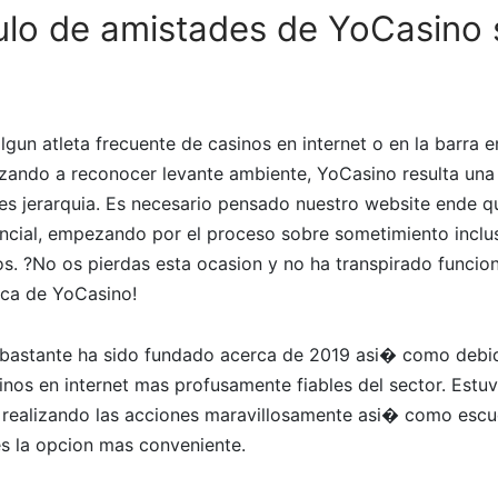
iulo de amistades de YoCasino
lgun atleta frecuente de casinos en internet o en la barra 
ando a reconocer levante ambiente, YoCasino resulta una 
es jerarquia. Es necesario pensado nuestro website ende q
ncial, empezando por el proceso sobre sometimiento inclu
os. ?No os pierdas esta ocasion y no ha transpirado func
rca de YoCasino!
bastante ha sido fundado acerca de 2019 asi� como debid
inos en internet mas profusamente fiables del sector. Estu
realizando las acciones maravillosamente asi� como escu
es la opcion mas conveniente.