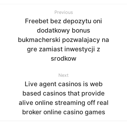
Previous
Freebet bez depozytu oni
dodatkowy bonus
bukmacherski pozwalajacy na
gre zamiast inwestycji z
srodkow
Next
Live agent casinos is web
based casinos that provide
alive online streaming off real
broker online casino games