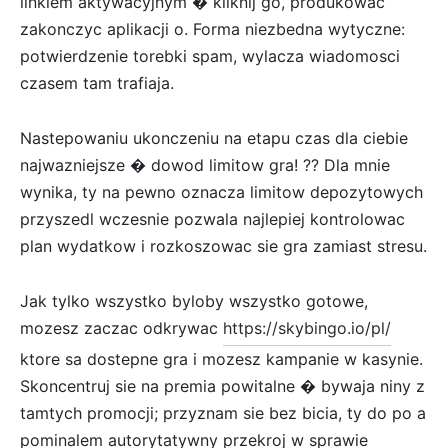
linkiem aktywacyjnym � kliknij go, produkowac
zakonczyc aplikacji o. Forma niezbedna wytyczne:
potwierdzenie torebki spam, wylacza wiadomosci
czasem tam trafiaja.
Nastepowaniu ukonczeniu na etapu czas dla ciebie
najwazniejsze � dowod limitow gra! ?? Dla mnie
wynika, ty na pewno oznacza limitow depozytowych
przyszedl wczesnie pozwala najlepiej kontrolowac
plan wydatkow i rozkoszowac sie gra zamiast stresu.
Jak tylko wszystko byloby wszystko gotowe,
mozesz zaczac odkrywac
https://skybingo.io/pl/
ktore sa dostepne gra i mozesz kampanie w kasynie.
Skoncentruj sie na premia powitalne � bywaja niny z
tamtych promocji; przyznam sie bez bicia, ty do po a
pominalem autorytatywny przekroj w sprawie