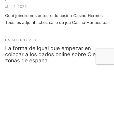
abril 2, 2026
Quoi joindre nos acteurs du casino Casino Hermes
Tous les adjoints chez salle de jeu Casino Hermes p…
UNCATEGORIZED
La forma de igual que empezar en
colocar a los dados online sobre Ciertas
zonas de espana
abril 1, 2026
Ademi?s conocidas igual que apuestas sobre
propuesta, llevan detras de su tiro sobre vuelta. Las
num…