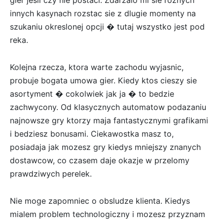
gier jesli czy nie postaci. Zdarzalo mi sie roznych
innych kasynach rozstac sie z dlugie momenty na
szukaniu okreslonej opcji � tutaj wszystko jest pod
reka.
Kolejna rzecza, ktora warte zachodu wyjasnic,
probuje bogata umowa gier. Kiedy ktos cieszy sie
asortyment � cokolwiek jak ja � to bedzie
zachwycony. Od klasycznych automatow podazaniu
najnowsze gry ktorzy maja fantastycznymi grafikami
i bedziesz bonusami. Ciekawostka masz to,
posiadaja jak mozesz gry kiedys mniejszy znanych
dostawcow, co czasem daje okazje w przelomy
prawdziwych perelek.
Nie moge zapomniec o obsludze klienta. Kiedys
mialem problem technologiczny i mozesz przyznam