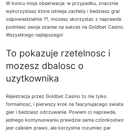
W koncu moje obserwacja: w przypadku, znacznie
wykorzystasz ktore istnieja zachety i bedziesz gral
odpowiedzialnie ??, mozesz skorzystac z naprawde
podniesc swoje szanse na sukces na Goldbet Casino.
Wszystkiego najlepszego!
To pokazuje rzetelnosc i
mozesz dbalosc o
uzytkownika
Rejestracja przez Goldbet Casino to nie tylko
formalnosc, i pierwszy krok na fascynujacego swiata
gier i bedziesz odczuwanie. Powiem ci naprawde,
jednego kontynuowaniu prawdzie sama czlonkostwo
jest calkiem prawo, ale korzystne rozumiec par