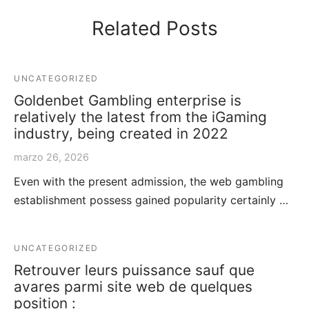
Related Posts
UNCATEGORIZED
Goldenbet Gambling enterprise is
relatively the latest from the iGaming
industry, being created in 2022
marzo 26, 2026
Even with the present admission, the web gambling
establishment possess gained popularity certainly …
UNCATEGORIZED
Retrouver leurs puissance sauf que
avares parmi site web de quelques
position :