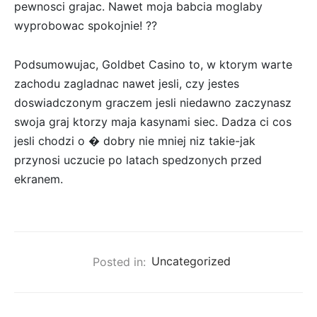
pewnosci grajac. Nawet moja babcia moglaby
wyprobowac spokojnie! ??
Podsumowujac, Goldbet Casino to, w ktorym warte
zachodu zagladnac nawet jesli, czy jestes
doswiadczonym graczem jesli niedawno zaczynasz
swoja graj ktorzy maja kasynami siec. Dadza ci cos
jesli chodzi o � dobry nie mniej niz takie-jak
przynosi uczucie po latach spedzonych przed
ekranem.
Posted in:
Uncategorized