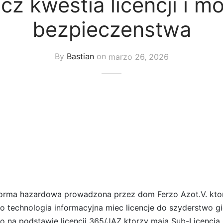
cz kwestia licencji i m
bezpieczenstwa
By
Bastian
on
marzo 26, 2026
orma hazardowa prowadzona przez dom Ferzo Azot.V. ktor
o technologia informacyjna miec licencje do szyderstwo gi
o na podstawie licencji 365/JAZ ktorzy maja Sub-Licencja