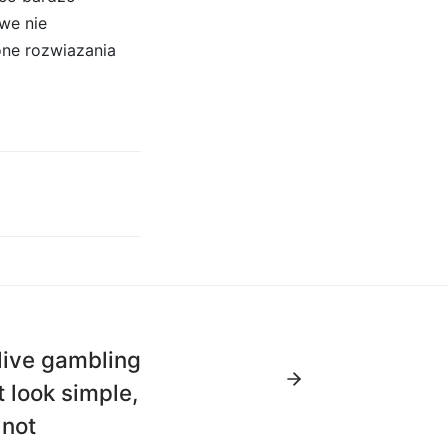
we nie
ne rozwiazania
 live gambling
 look simple,
 not