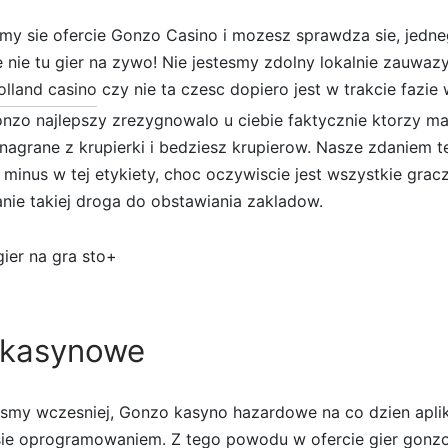
smy sie ofercie Gonzo Casino i mozesz sprawdza sie, jedne
 nie tu gier na zywo! Nie jestesmy zdolny lokalnie zauwazyc
lland casino
czy nie ta czesc dopiero jest w trakcie fazie w
zo najlepszy zrezygnowalo u ciebie faktycznie ktorzy maj
agrane z krupierki i bedziesz krupierow. Nasze zdaniem t
minus w tej etykiety, choc oczywiscie jest wszystkie gracz
anie takiej droga do obstawiania zakladow.
ier na gra sto+
a kasynowe
smy wczesniej, Gonzo kasyno hazardowe na co dzien apli
sie oprogramowaniem. Z tego powodu w ofercie gier gonz