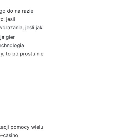
go do na razie
, jesli
drazania, jesli jak
a gier
echnologia
y, to po prostu nie
kacji pomocy wielu
o-casino