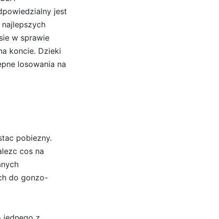
powiedzialny jest
 najlepszych
sie w sprawie
a koncie. Dzieki
epne losowania na
stac pobiezny.
alezc cos na
anych
ych do gonzo-
o jednego z