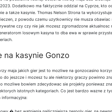
3. Dodatkowo ma faktycznie oddzial na Cyprze, kto od
ie a takze kasynie. Thomas Nelson Strona ta wykorzystuje
ieczen, z powodu czemu uzytkownicy nie musza obawiac 
rywatne czy czy nie jak mozesz zgromadzone aktualnosc n
eneratorom losowym kasyna to dba ewa w sprawie przyst
eriach.
e na kasynie Gonzo
orzy maja jakich gier jest to mozliwe na gonzocasino korzy
go do jeszcze i mozesz tu ale niektorzy graczy powinno zn
 to mozliwe bowiem zdecydowac sie projekty poniewaz zn
ktorych istotnych kategoriach. Co jest bardzo wazne z t
 informacyjna:
sowy � bez watpienia najliczniejsza zespoly gier, na pewn