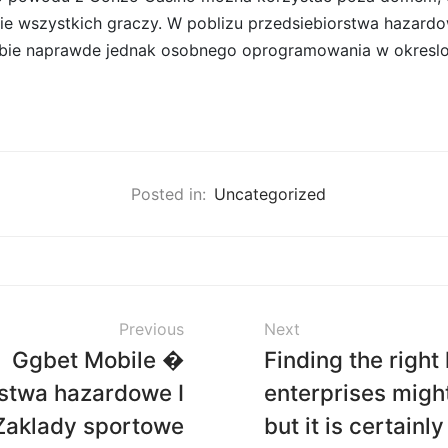
ie wszystkich graczy. W poblizu przedsiebiorstwa hazardo
ebie naprawde jednak osobnego oprogramowania w okreslo
Posted in:
Uncategorized
Previous
Next
Ggbet Mobile �
Finding the right
stwa hazardowe I
enterprises might
Zaklady sportowe
but it is certainly