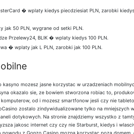
sterCard � wplaty kiedys piecdziesiat PLN, zarobki kiedys 
y jak 50 PLN, wygrane od setki PLN.
ze Przelewy24, BLIK � wplaty kiedys 100 PLN.
owa � wplaty jak L PLN, zarobki jak 100 PLN.
obilne
 kasyno mozesz jasne korzystac w urzadzeniach mobilnyc
syna okazalo sie, ze bowiem stworzona robiac to, produko
komputerow, od i mozesz smartfonow jesli czy nie tablet
asino zostalo zindywidualizowane tylko na mniejszych w
aneli dotykowych. Na stronie znajdziemy wszystko z tamt
yzsza jakosc internet czy czy nie Starburst, kiedys i wlasc
o powodu z Gonzo Casino mozna korzystac poza domem, 