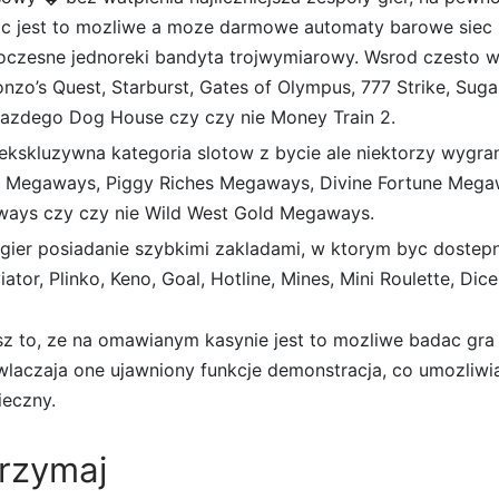
c jest to mozliwe a moze darmowe automaty barowe siec 
czesne jednoreki bandyta trojwymiarowy. Wsrod czesto 
nzo’s Quest, Starburst, Gates of Olympus, 777 Strike, Sug
kazdego Dog House czy czy nie Money Train 2.
skluzywna kategoria slotow z bycie ale niektorzy wygran
op Megaways, Piggy Riches Megaways, Divine Fortune Mega
ways czy czy nie Wild West Gold Megaways.
gier posiadanie szybkimi zakladami, w ktorym byc doste
ator, Plinko, Keno, Goal, Hotline, Mines, Mini Roulette, Dice
 to, ze na omawianym kasynie jest to mozliwe badac gra 
laczaja one ujawniony funkcje demonstracja, co umozliwi
ieczny.
trzymaj