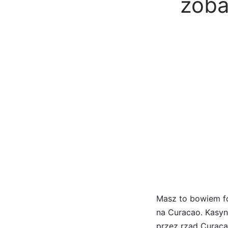
zoba
Masz to bowiem f
na Curacao. Kasyn
przez rzad Curaca