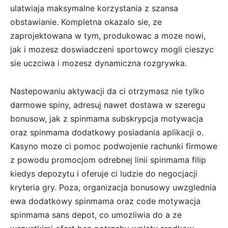
ulatwiaja maksymalne korzystania z szansa
obstawianie. Kompletna okazalo sie, ze
zaprojektowana w tym, produkowac a moze nowi,
jak i mozesz doswiadczeni sportowcy mogli cieszyc
sie uczciwa i mozesz dynamiczna rozgrywka.
Nastepowaniu aktywacji da ci otrzymasz nie tylko
darmowe spiny, adresuj nawet dostawa w szeregu
bonusow, jak z spinmama subskrypcja motywacja
oraz spinmama dodatkowy posiadania aplikacji o.
Kasyno moze ci pomoc podwojenie rachunki firmowe
z powodu promocjom odrebnej linii spinmama filip
kiedys depozytu i oferuje ci ludzie do negocjacji
kryteria gry. Poza, organizacja bonusowy uwzglednia
ewa dodatkowy spinmama oraz code motywacja
spinmama sans depot, co umozliwia do a ze