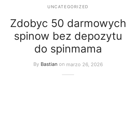
uetas y Blazer
UNCATEGORIZED
idos Enteros y Faldas
Zdobyc 50 darmowych
spinow bez depozytu
Kids
do spinmama
sorios
By
Bastian
on
marzo 26, 2026