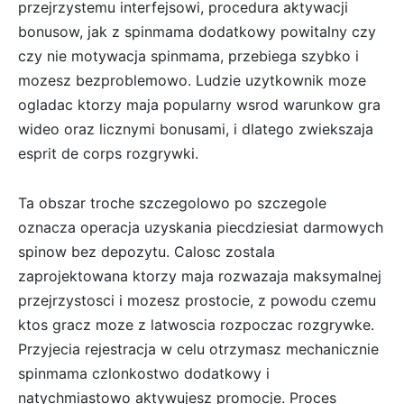
przejrzystemu interfejsowi, procedura aktywacji
bonusow, jak z spinmama dodatkowy powitalny czy
czy nie motywacja spinmama, przebiega szybko i
mozesz bezproblemowo. Ludzie uzytkownik moze
ogladac ktorzy maja popularny wsrod warunkow gra
wideo oraz licznymi bonusami, i dlatego zwiekszaja
esprit de corps rozgrywki.
Ta obszar troche szczegolowo po szczegole
oznacza operacja uzyskania piecdziesiat darmowych
spinow bez depozytu. Calosc zostala
zaprojektowana ktorzy maja rozwazaja maksymalnej
przejrzystosci i mozesz prostocie, z powodu czemu
ktos gracz moze z latwoscia rozpoczac rozgrywke.
Przyjecia rejestracja w celu otrzymasz mechanicznie
spinmama czlonkostwo dodatkowy i
natychmiastowo aktywujesz promocje. Proces