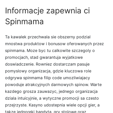
Informacje zapewnia ci
Spinmama
Ta kawalek przechwala sie obszerny podzial
mnostwa produktow i bonusow oferowanych przez
spinmama. Moze byc tu calkowite szczegoly o
promocjach, stad gwarantuja wyjatkowe
doswiadczenie. Rowniez dostarczam pasuje
pomyslowy organizacja, gdzie kluczowa role
odgrywa spinmama filip code umozliwiajacy
powoduje atrakcyjnych darmowych spinow. Warte
kazdego grosza zauwazyc, jednego organizacja
dziala intuicyjnie, a wytyczne promocji sa czesto
przejrzyste. Kasyno udostepnia wiele opcji gier, a
takze jednoreki bandyta, gry stolowe oraz