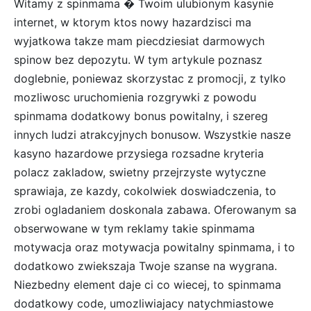
Witamy z spinmama � Twoim ulubionym kasynie
internet, w ktorym ktos nowy hazardzisci ma
wyjatkowa takze mam piecdziesiat darmowych
spinow bez depozytu. W tym artykule poznasz
doglebnie, poniewaz skorzystac z promocji, z tylko
mozliwosc uruchomienia rozgrywki z powodu
spinmama dodatkowy bonus powitalny, i szereg
innych ludzi atrakcyjnych bonusow. Wszystkie nasze
kasyno hazardowe przysiega rozsadne kryteria
polacz zakladow, swietny przejrzyste wytyczne
sprawiaja, ze kazdy, cokolwiek doswiadczenia, to
zrobi ogladaniem doskonala zabawa. Oferowanym sa
obserwowane w tym reklamy takie spinmama
motywacja oraz motywacja powitalny spinmama, i to
dodatkowo zwiekszaja Twoje szanse na wygrana.
Niezbedny element daje ci co wiecej, to spinmama
dodatkowy code, umozliwiajacy natychmiastowe