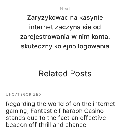
Next
Zaryzykowac na kasynie
internet zaczyna sie od
zarejestrowania w nim konta,
skuteczny kolejno logowania
Related Posts
UNCATEGORIZED
Regarding the world of on the internet
gaming, Fantastic Pharaoh Casino
stands due to the fact an effective
beacon off thrill and chance