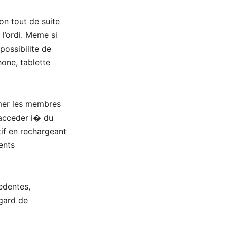
ion tout de suite
 l’ordi. Meme si
possibilite de
hone, tablette
omer les membres
 acceder i� du
tif en rechargeant
ents
edentes,
egard de