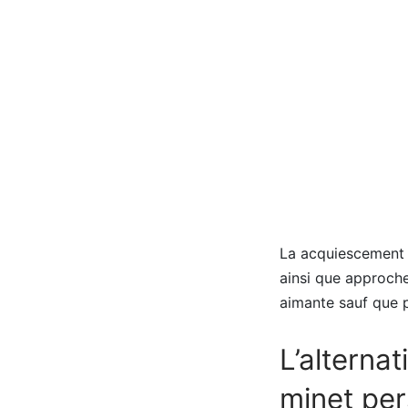
La acquiescement 
ainsi que approche
aimante sauf que p
L’alterna
minet pe