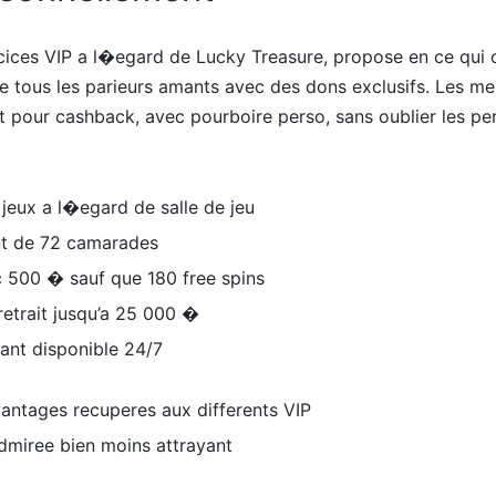
rcices VIP a l�egard de Lucky Treasure, propose en ce qui
ge tous les parieurs amants avec des dons exclusifs. Les m
t pour cashback, avec pourboire perso, sans oublier les pe
jeux a l�egard de salle de jeu
nt de 72 camarades
c 500 � sauf que 180 free spins
etrait jusqu’a 25 000 �
ant disponible 24/7
antages recuperes aux differents VIP
dmiree bien moins attrayant