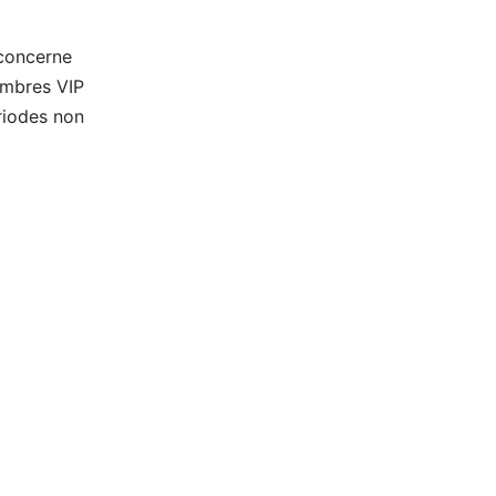
 concerne
embres VIP
riodes non