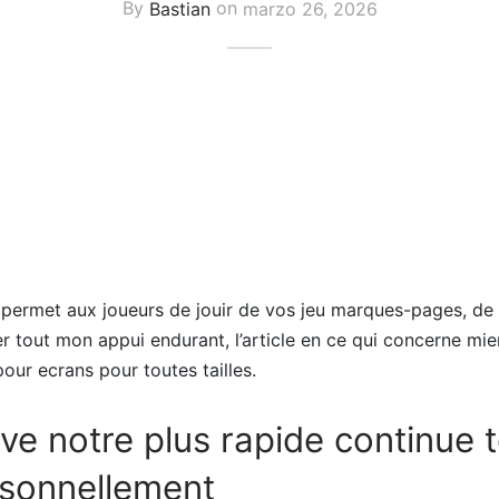
By
Bastian
on
marzo 26, 2026
permet aux joueurs de jouir de vos jeu marques-pages, de f
r tout mon appui endurant, l’article en ce qui concerne mi
our ecrans pour toutes tailles.
tive notre plus rapide continue
rsonnellement