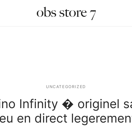
UNCATEGORIZED
ino Infinity � originel s
jeu en direct legeremen