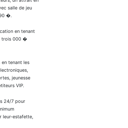
ec salle de jeu
190 �.
ication en tenant
a trois 000 �
en tenant les
lectroniques,
rtes, jeunesse
iteurs VIP.
es 24/7 pour
minimum
 leur-estafette,