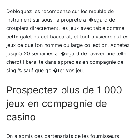
Debloquez les recompense sur les meuble de
instrument sur sous, la proprete a l�egard de
croupiers directement, les jeux avec table comme
cette galet ou cet baccarat, et tout plusieurs autres
jeux ce que l’on nomme du large collection. Achetez
jusqu’a 20 semaines a l�egard de raviver une telle
cherot liberalite dans apprecies en compagnie de
cinq % sauf que goi�ter vos jeu.
Prospectez plus de 1 000
jeux en compagnie de
casino
On a admis des partenariats de les fournisseurs