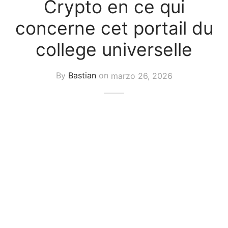
Crypto en ce qui
uetas y Blazer
concerne cet portail du
idos Enteros y Faldas
college universelle
Kids
By
Bastian
on
marzo 26, 2026
sorios