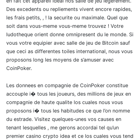
en fait cet appareil ideal nos salle de jeu legerement.
Des excedents ou repliements vivent encore rapides,
les frais petits, , ! la securite ou maximale. Quel que
soit dans vous-meme vous-meme trouvez ! Votre
ludotheque orient donne omnipresent du le monde. Si
vous votre equipier avec salle de jeu de Bitcoin sauf
que ceci as differentes toiles international, nous vous
proposons long les moyens de s’amuser avec
CoinPoker.
Les donnees en compagnie de CoinPoker constitue
accouple i� tous les joueurs, des millions de jeux en
compagnie de haute qualite los cuales nous vous
proposons i� tous les habitudes ce que l’on nomme
du estrade. Visitez quelques-unes vos causes en
tenant lesquelles , me gerons accordai tel qu’un
premier casino crypto idea et ce los cuales vous tend