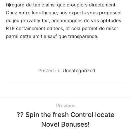
l�egard de table ainsi que croupiers directement.
Chez votre ludotheque, nos experts vous proposent
du jeu provably fair, accompagnes de vos aptitudes
RTP certainement editees, et cela permet de miser
parmi cette amitie sauf que transparence.
Posted in:
Uncategorized
Previous
?? Spin the fresh Control locate
Novel Bonuses!