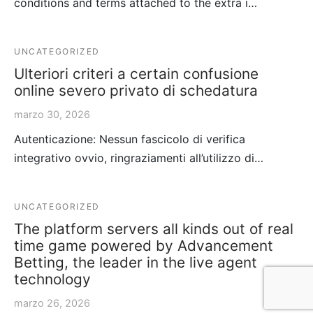
conditions and terms attached to the extra i…
UNCATEGORIZED
Ulteriori criteri a certain confusione
online severo privato di schedatura
marzo 30, 2026
Autenticazione: Nessun fascicolo di verifica
integrativo ovvio, ringraziamenti all’utilizzo di…
UNCATEGORIZED
The platform servers all kinds out of real
time game powered by Advancement
Betting, the leader in the live agent
technology
marzo 26, 2026