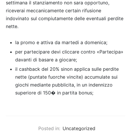
settimana il stanziamento non sara opportuno,
riceverai meccanicamente certain rifusione
indovinato sul compiutamente delle eventuali perdite
nette.
la promo e attiva da martedi a domenica;
per partecipare devi cliccare contro «Partecipa»
davanti di basare a giocare;
il cashback del 20% sinon applica sulle perdite
nette (puntate fuorche vincite) accumulate sui
giochi mediante pubblicita, in un indennizzo
superiore di 150� in partita bonus;
Posted in:
Uncategorized