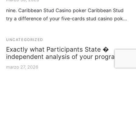
nine. Caribbean Stud Casino poker Caribbean Stud
try a difference of your five-cards stud casino pok…
UNCATEGORIZED
Exactly what Participants State �
independent analysis of your program
marzo 27, 2026
The new Ivy system is fully suitable for all types of
mobile devices and will be offering a soft pla…