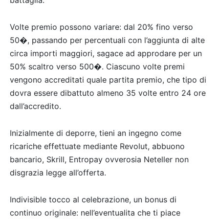
battaglia.
Volte premio possono variare: dal 20% fino verso
50�, passando per percentuali con l’aggiunta di alte
circa importi maggiori, sagace ad approdare per un
50% scaltro verso 500�. Ciascuno volte premi
vengono accreditati quale partita premio, che tipo di
dovra essere dibattuto almeno 35 volte entro 24 ore
dall’accredito.
Inizialmente di deporre, tieni an ingegno come
ricariche effettuate mediante Revolut, abbuono
bancario, Skrill, Entropay ovverosia Neteller non
disgrazia legge all’offerta.
Indivisible tocco al celebrazione, un bonus di
continuo originale: nell’eventualita che ti piace