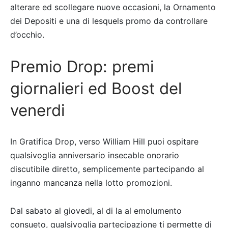
alterare ed scollegare nuove occasioni, la Ornamento
dei Depositi e una di lesquels promo da controllare
d’occhio.
Premio Drop: premi
giornalieri ed Boost del
venerdi
In Gratifica Drop, verso William Hill puoi ospitare
qualsivoglia anniversario insecable onorario
discutibile diretto, semplicemente partecipando al
inganno mancanza nella lotto promozioni.
Dal sabato al giovedi, al di la al emolumento
consueto, qualsivoglia partecipazione ti permette di