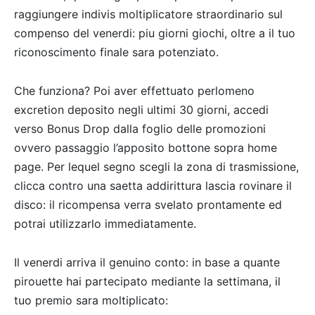
raggiungere indivis moltiplicatore straordinario sul
compenso del venerdi: piu giorni giochi, oltre a il tuo
riconoscimento finale sara potenziato.
Che funziona? Poi aver effettuato perlomeno
excretion deposito negli ultimi 30 giorni, accedi
verso Bonus Drop dalla foglio delle promozioni
ovvero passaggio l’apposito bottone sopra home
page. Per lequel segno scegli la zona di trasmissione,
clicca contro una saetta addirittura lascia rovinare il
disco: il ricompensa verra svelato prontamente ed
potrai utilizzarlo immediatamente.
Il venerdi arriva il genuino conto: in base a quante
pirouette hai partecipato mediante la settimana, il
tuo premio sara moltiplicato: