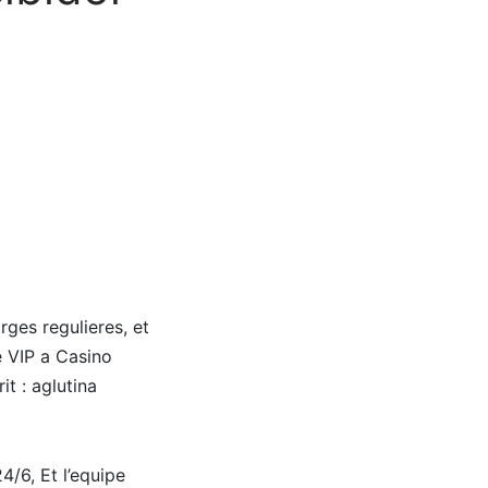
rges regulieres, et
e VIP a Casino
t : aglutina
/6, Et l’equipe