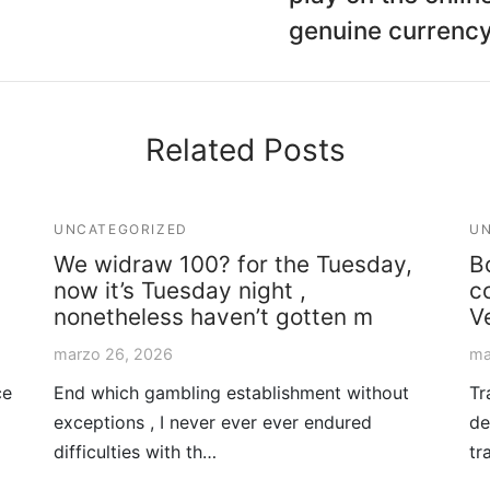
genuine currenc
Related Posts
UNCATEGORIZED
UN
We widraw 100? for the Tuesday,
B
now it’s Tuesday night ,
c
nonetheless haven’t gotten m
V
marzo 26, 2026
ma
ce
End which gambling establishment without
Tr
exceptions , I never ever ever endured
de
difficulties with th…
tr