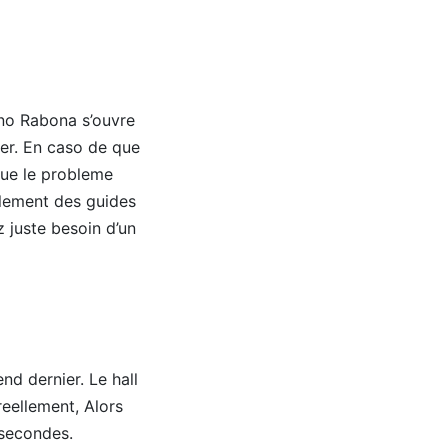
ino Rabona s’ouvre
ier. En caso de que
que le probleme
alement des guides
z juste besoin d’un
o
d dernier. Le hall
reellement, Alors
 secondes.