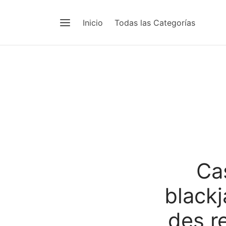
Inicio
Todas las Categorías
Ca
blackj
des re