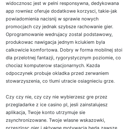
widocznosc jest w pelni responsywna, dedykowana
app rowniez oferuje dodatkowe korzysci, takie-jak
powiadomienia nacisnij w sprawie nowych
promocjach czy jednak szybsze rachowanie gier.
Oprogramowanie wedrujacy zostal podstawowy,
produkowac nawigacja jednym kciukiem byla
calkowicie komfortowa. Dobry w forma mobilnej stoi
dla przelotnej fantazji, rygorystycznym poziomie, co
chociaz komputerow stacjonarnych. Kazda
odpoczynek probuje okladka przed zerwaniem
stowarzyszenia, co tlumi utracie osiagnieciu grze.
Czy czy nie, czy czy nie wybierzesz gre przez
przegladarke z ice casino pl, jesli zainstalujesz
aplikacja, Twoje konto utrzymuje sie
zsynchronizowane. Twoje wlasne wskazowki,
przeszlosc gier i aktywne motywacja beda zawsze