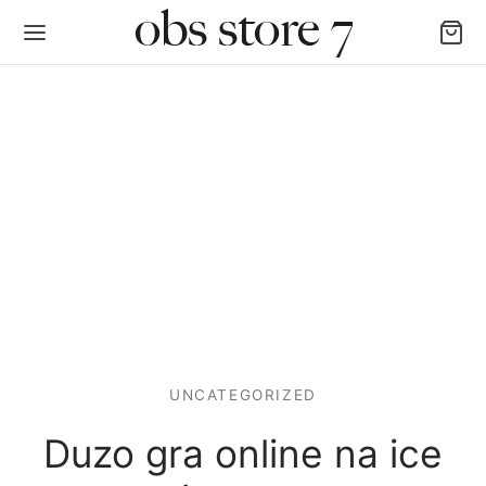
Back
AS LAS CATEGORÍAS
igan y Chalecos
as y Poleras
UNCATEGORIZED
Duzo gra online na ice
alones, Jogger y Leggins