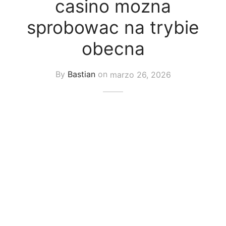
casino mozna
uetas y Blazer
sprobowac na trybie
idos Enteros y Faldas
obecna
Kids
By
Bastian
on
marzo 26, 2026
sorios