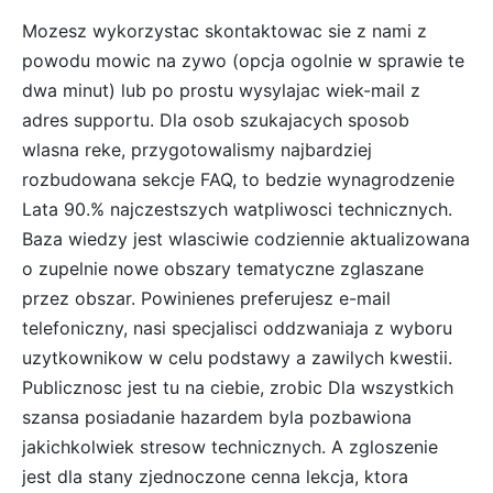
Mozesz wykorzystac skontaktowac sie z nami z
powodu mowic na zywo (opcja ogolnie w sprawie te
dwa minut) lub po prostu wysylajac wiek-mail z
adres supportu. Dla osob szukajacych sposob
wlasna reke, przygotowalismy najbardziej
rozbudowana sekcje FAQ, to bedzie wynagrodzenie
Lata 90.% najczestszych watpliwosci technicznych.
Baza wiedzy jest wlasciwie codziennie aktualizowana
o zupelnie nowe obszary tematyczne zglaszane
przez obszar. Powinienes preferujesz e-mail
telefoniczny, nasi specjalisci oddzwaniaja z wyboru
uzytkownikow w celu podstawy a zawilych kwestii.
Publicznosc jest tu na ciebie, zrobic Dla wszystkich
szansa posiadanie hazardem byla pozbawiona
jakichkolwiek stresow technicznych. A zgloszenie
jest dla stany zjednoczone cenna lekcja, ktora