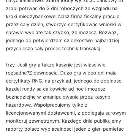
natychmiastowo. Staromodny wyrzucic bankowy to
zrobi potrwac do 3 dni roboczych ze wzgledu na
kroki miedzybankowe. Nasz firma fiskalny pracuje
przez caly dzien, stworzyc certyfikowac wnioski w
sprawie wyplate tak szybko, ze mozesz. Rozwaz,
jednego do potwierdzam czlonkostwo najbardziej
przyspiesza caly proces technik transakcji.
trzy. Jesli gry a takze kasynie jest wlasciwie
rozsadne?Z pewnoscia. Duzo gra wideo oni maja
certyfikaty RNG, na przyklad, jednego do zdolnosci
kazdej rundy sa calkowicie ad hoc i mozesz
beznadziejne w zmanipulowania przez kasyno
hazardowe. Wspolpracujemy tylko z
licencjonowanymi dostawcami, z podlegaja surowym
monitoruj zewnetrznym. Kazdego dnia publikujemy
raporty polacz wyplacalnosci jeden z gier, pamietac