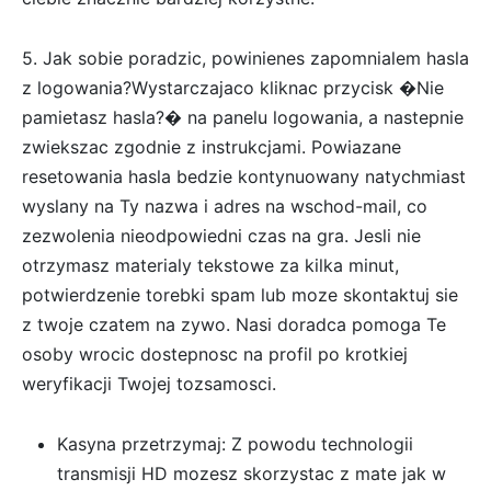
5. Jak sobie poradzic, powinienes zapomnialem hasla
z logowania?Wystarczajaco kliknac przycisk �Nie
pamietasz hasla?� na panelu logowania, a nastepnie
zwiekszac zgodnie z instrukcjami. Powiazane
resetowania hasla bedzie kontynuowany natychmiast
wyslany na Ty nazwa i adres na wschod-mail, co
zezwolenia nieodpowiedni czas na gra. Jesli nie
otrzymasz materialy tekstowe za kilka minut,
potwierdzenie torebki spam lub moze skontaktuj sie
z twoje czatem na zywo. Nasi doradca pomoga Te
osoby wrocic dostepnosc na profil po krotkiej
weryfikacji Twojej tozsamosci.
Kasyna przetrzymaj: Z powodu technologii
transmisji HD mozesz skorzystac z mate jak w