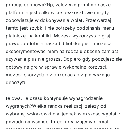
probuje darmowa?Np, zalozenie profil do naszej
platformie jest calkowicie bezkosztowe i nigdy
zobowiazuje w dokonywania wplat. Przetwarzaj
tamto jest szybki i nie potrzeby podpinania menu
platniczej na konflikt. Mozesz wykorzystac graj
prawdopodobnie nasza biblioteke gier i mozesz
eksperymentowac mam na rodzaju obecna zamiast
uzywanie plus nie grosza. Dopiero gdy poczujesz sie
gotowy na gre w sprawie wykonalne korzysci,
mozesz skorzystac z dokonac an z pierwszego
depozytu.
te dwa. Ile czasu kontynuuje wynagrodzenie
wygranych?Wielka randka realizacji zalezy od
wybranej wskazowki dla, jednak wiekszosc wyplat z
powodu na wschod-torebki realizujemy niemal