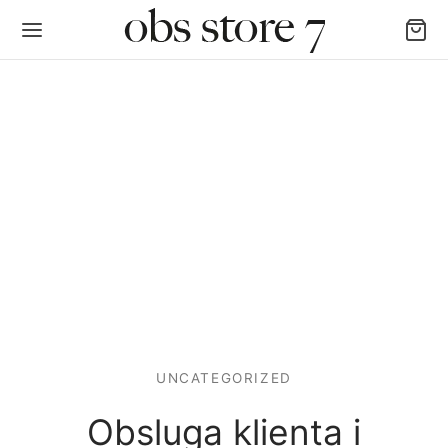
Back
AS LAS CATEGORÍAS
igan y Chalecos
as y Poleras
UNCATEGORIZED
alones, Jogger y Leggins
Obsluga klienta i