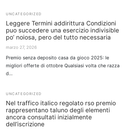
UNCATEGORIZED
Leggere Termini addirittura Condizioni
puo succedere una esercizio indivisible
po’ noiosa, pero del tutto necessaria
marzo 27, 2026
Premio senza deposito casa da gioco 2025: le
migliori offerte di ottobre Qualsiasi volta che razza
d…
UNCATEGORIZED
Nel traffico italico regolato rso premio
rappresentano taluno degli elementi
ancora consultati inizialmente
dell’iscrizione